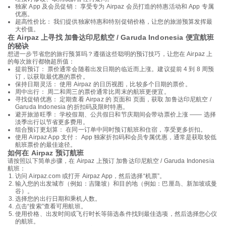
独家 App 及会员促销： 享受专为 Airpaz 会员打造的特惠活动和 App 专属
优惠。
超高性价比： 我们提供独家特惠和特别促销价格，让您的旅游预算发挥最
大价值。
在 Airpaz 上寻找 加鲁达印尼航空 / Garuda Indonesia 便宜航班
的秘诀
想进一步节省您的旅行预算吗？遵循这些聪明的预订技巧，让您在 Airpaz 上
的每次旅行都物超所值：
提前预订： 票价通常会随着出发日期的临近而上涨。建议提前 4 到 8 周预
订，以获取最优惠的票价。
保持日期灵活： 使用 Airpaz 的日历视图，比较多个日期的票价。
周中出行： 周二和周三的票价通常比周末的航班更便宜。
寻找促销优惠： 定期查看 Airpaz 的 页面和 页面，获取 加鲁达印尼航空 /
Garuda Indonesia 的折扣码及限时特惠。
避开旅游旺季： 学校假期、公共假日和节庆期间会带动票价上涨 —— 选择
淡季出行以节省更多费用。
组合预订更划算： 在同一订单中同时预订航班和住宿，享受更多折扣。
使用 Airpaz App 支付： App 独家折扣码和会员专属优惠，通常是获取较低
航班票价的最佳途径。
如何在 Airpaz 预订航班
请按照以下简单步骤，在 Airpaz 上预订 加鲁达印尼航空 / Garuda Indonesia
航班：
访问 Airpaz.com 或打开 Airpaz App，然后选择“机票”。
输入您的出发城市（例如：吉隆坡）和目的地（例如：巴厘岛、新加坡或曼
谷）。
选择您的出行日期和乘机人数。
点击“搜索”查看可用航班。
使用价格、出发时间或飞行时长等筛选条件找到最佳选项，然后选择您心仪
的航班。