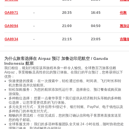
GA8971
-
20:35
16:45
伦敦
GA9094
-
21:00
04:50
雅加
GA8934
-
21:15
23:05
吉隆
为什么旅客选择在 Airpaz 预订 加鲁达印尼航空 / Garuda
Indonesia 航班
我们相信，规划行程应该和旅程本身一样令人愉悦。全球数百万旅客信赖
Airpaz，享受顺畅且高性价比的预订体验。在我们的平台预订，您将获得以下
优势：
快速便捷的搜索： 在一次搜索中，轻松通过价格、时间表、飞行时长和转
机次数筛选并比较航班。
轻松加购服务： 为您的航班添加托运行李、选择座位、预订餐食或购买旅
游保险。
多种舱位选择： 想要一点奢华享受？我们提供从经济舱到头等舱的多种舱
位选择，让您享受更优质的飞行体验。
多元化支付方式： 支持信用卡/借记卡、银行转账、PayPal、电子钱包以及
多种热门的本地支付方式。
顺畅的开票流程： 付款完成后，您的预订确认信和电子客票将直接发送至
您的电子邮箱。
全球客服支持： 我们的多语种客服团队全天候 24 小时在线，随时协助您处
理预订修改、取消或解答任何疑问。