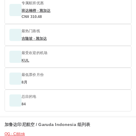
专属航班优惠
班达楠榜 - 雅加达
CN¥ 310.48
最热门路线
吉隆坡 - 雅加达
最受欢迎的机场
KUL
最低票价月份
8月
总目的地
84
加鲁达印尼航空 / Garuda Indonesia 组列表
QG - Citilink