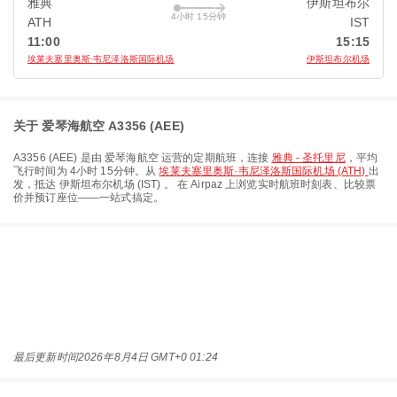
雅典
伊斯坦布尔
4小时 15分钟
ATH
IST
11:00
15:15
埃莱夫塞里奥斯·韦尼泽洛斯国际机场
伊斯坦布尔机场
关于 爱琴海航空 A3356 (AEE)
A3356
(
AEE
) 是由
爱琴海航空
运营的定期航班，连接
雅典 - 圣托里尼
，平均
飞行时间为
4小时 15分钟
。从
埃莱夫塞里奥斯·韦尼泽洛斯国际机场 (ATH)
出
发，抵达
伊斯坦布尔机场 (IST)
。 在 Airpaz 上浏览实时航班时刻表、比较票
价并预订座位——一站式搞定。
最后更新时间
2026年8月4日 GMT+0 01:24