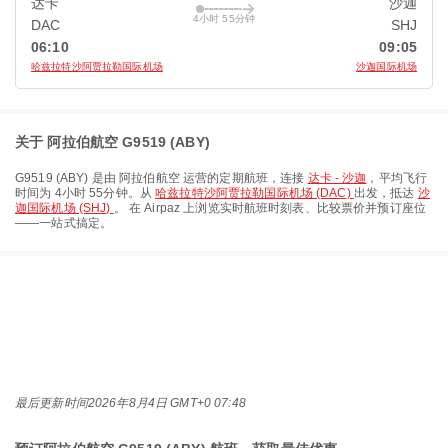
达卡
沙迦
4小时 55分钟
DAC
SHJ
06:10
09:05
哈兹拉特沙阿贾拉勒国际机场
沙迦国际机场
关于 阿拉伯航空 G9519 (ABY)
G9519
(
ABY
) 是由
阿拉伯航空
运营的定期航班，连接
达卡 - 沙迦
，平均飞行
时间为
4小时 55分钟
。从
哈兹拉特沙阿贾拉勒国际机场 (DAC)
出发，抵达
沙
迦国际机场 (SHJ)
。 在 Airpaz 上浏览实时航班时刻表、比较票价并预订座位
——一站式搞定。
最后更新时间
2026年8月4日 GMT+0 07:48