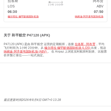
拉各斯
阿布贾
1小时 20分钟
LOS
ABV
06:30
07:50
穆尔塔拉 穆罕默德国际机场
纳姆迪·阿齐基韦国际机场
关于 和平航空 P47120 (APK)
P47120
(
APK
) 是由
和平航空
运营的定期航班，连接
拉各斯 - 阿布贾
，平均
飞行时间为
1小时 20分钟
。从
穆尔塔拉 穆罕默德国际机场 (LOS)
出发，抵达
纳姆迪·阿齐基韦国际机场 (ABV)
。 在 Airpaz 上浏览实时航班时刻表、比较票
价并预订座位——一站式搞定。
最后更新时间
2026年8月4日 GMT+0 13:28