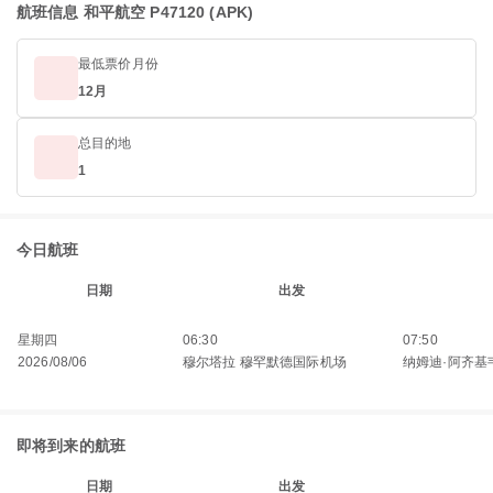
航班信息 和平航空 P47120 (APK)
最低票价月份
12月
总目的地
1
今日航班
日期
出发
星期四
06:30
07:50
2026/08/06
穆尔塔拉 穆罕默德国际机场
纳姆迪·阿齐基
即将到来的航班
日期
出发