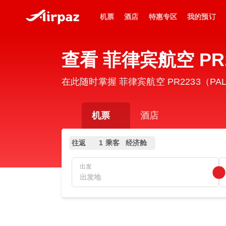
机票
酒店
特惠专区
我的预订
查看 菲律宾航空 PR2
在此随时掌握 菲律宾航空 PR2233（P
机票
酒店
往返
1 乘客
经济舱
出发