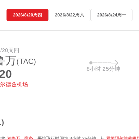
2026/8/20周四
2026/8/22周六
2026/8/24周一
8/20周四
鲁万
(TAC)
8小时 25分钟
:20
尔德兹机场
)
连接
独鲁万 - 宿务
，平均飞行时间为
8小时 25分钟
。从
罗姆阿尔德兹机场 