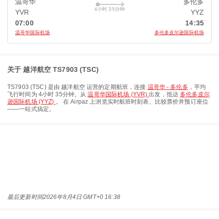
温哥华
多伦多
4小时 35分钟
YVR
YYZ
07:00
14:35
温哥华国际机场
多伦多皮尔逊国际机场
关于 越洋航空 TS7903 (TSC)
TS7903
(
TSC
) 是由
越洋航空
运营的定期航班，连接
温哥华 - 多伦多
，平均
飞行时间为
4小时 35分钟
。从
温哥华国际机场 (YVR)
出发，抵达
多伦多皮尔
逊国际机场 (YYZ)
。 在 Airpaz 上浏览实时航班时刻表、比较票价并预订座位
——一站式搞定。
最后更新时间
2026年8月4日 GMT+0 16:38