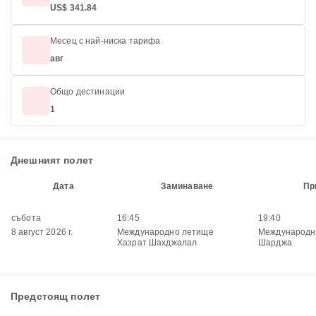
US$ 341.84
Месец с най-ниска тарифа
авг
Общо дестинации
1
Днешният полет
Дата
Заминаване
Пр
събота
16:45
19:40
8 август 2026 г.
Международно летище
Международн
Хазрат Шахджалал
Шарджа
Предстоящ полет