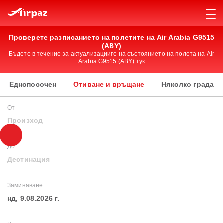
Проверете разписанието на полетите на Air Arabia G9515
(ABY)
Бъдете в течение за актуализациите на състоянието на полета на Air
Arabia G9515 (ABY) тук
Еднопосочен
Отиване и връщане
Няколко града
От
Произход
До
Дестинация
Заминаване
нд, 9.08.2026 г.