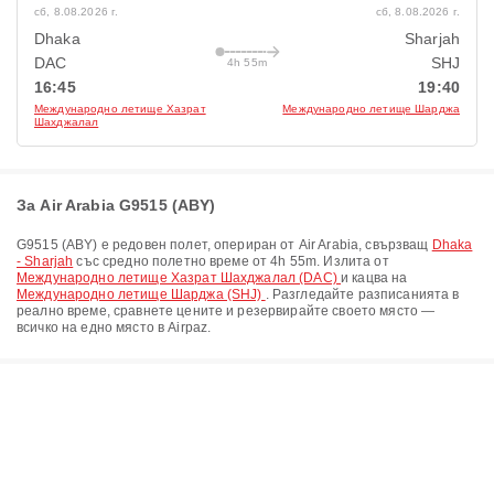
сб, 8.08.2026 г.
сб, 8.08.2026 г.
Dhaka
Sharjah
DAC
SHJ
4h 55m
16:45
19:40
Международно летище Хазрат
Международно летище Шарджа
Шахджалал
За Air Arabia G9515 (ABY)
G9515
(
ABY
) е редовен полет, опериран от
Air Arabia
, свързващ
Dhaka
- Sharjah
със средно полетно време от
4h 55m
. Излита от
Международно летище Хазрат Шахджалал (DAC)
и кацва на
Международно летище Шарджа (SHJ)
. Разгледайте разписанията в
реално време, сравнете цените и резервирайте своето място —
всичко на едно място в Airpaz.