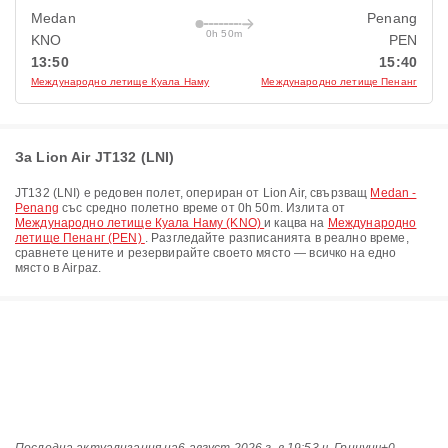
Medan
Penang
0h 50m
KNO
PEN
13:50
15:40
Международно летище Куала Наму
Международно летище Пенанг
За Lion Air JT132 (LNI)
JT132
(
LNI
) е редовен полет, опериран от
Lion Air
, свързващ
Medan -
Penang
със средно полетно време от
0h 50m
. Излита от
Международно летище Куала Наму (KNO)
и кацва на
Международно
летище Пенанг (PEN)
. Разгледайте разписанията в реално време,
сравнете цените и резервирайте своето място — всичко на едно
място в Airpaz.