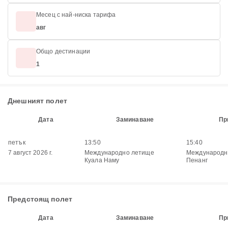
Месец с най-ниска тарифа
авг
Общо дестинации
1
Днешният полет
Дата
Заминаване
Пр
петък
13:50
15:40
7 август 2026 г.
Международно летище
Международн
Куала Наму
Пенанг
Предстоящ полет
Дата
Заминаване
Пр