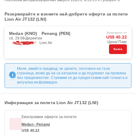
Последна актуализация на
6 август 2026 г. в 19:53 ч. Гринуич+0
Резервирайте и вземете най-добрите оферти за полети
Lion Air JT132 (LNI)
Medan (KNO)
Penang (PEN)
Започнете от
US$ 40.22
сб, 29.08
Директен
Цена/ Пакс
Lion Air
Книга
Моля, имайте предвид, че цените, посочени на тази
страница, може да не са актуални и да подлежат на промяна
без предизвестие. Стремим се да предоставим най-точната и
актуална информация.
Информация за полета Lion Air JT132 (LNI)
Ексклузивни оферти за полети
Medan - Penang
US$ 40.22