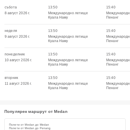
събота
13:50
15:40
8 август 2026 г.
Международно летище
Международн
Куала Наму
Пенанг
неделя
13:50
15:40
9 август 2026 г.
Международно летище
Международн
Куала Наму
Пенанг
понеделник
13:50
15:40
10 август 2026 г.
Международно летище
Международн
Куала Наму
Пенанг
вторник
13:50
15:40
11 август 2026 г.
Международно летище
Международн
Куала Наму
Пенанг
Популярен маршрут от Medan
Полети от Medan до Medan
Полети от Medan до Penang