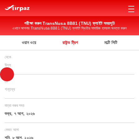
পরীক্ষা করুন TransNusa 8B81 (TNU) ফ্লাইট সময়সূচি
এখানে আপনার TransNusa 8B81 (TNU) ফ্লাইট স্থিতির সামায়িক হালচাল অদত্ত করুন
ওয়ান ওয়ে
রাউন্ড ট্রিপ
মাল্টি সিটি
থেকে
উৎস
তে
গন্তব্য
যাত্রা শুরুর সময়
শুক্র, ৭ আগ, ২০২৬
ফেরত আসা
শনি, ৮ আগ, ২০২৬