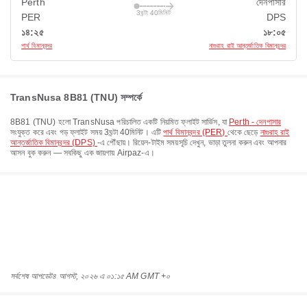
Perth
দেনপাসার
3ঘন্টা 40মিনিট
PER
DPS
১৪:২৫
১৮:০৫
পার্থ বিমানবন্দর
নাগুরাহ রাই আন্তর্জাতিক বিমানবন্দর
TransNusa 8B81 (TNU) সম্পর্কে
8B81
(
TNU
) হলো
TransNusa
পরিচালিত একটি নিয়মিত ফ্লাইট সার্ভিস, যা
Perth - দেনপাসার
সংযুক্ত করে এবং গড় ফ্লাইট সময়
3ঘন্টা 40মিনিট
। এটি
পার্থ বিমানবন্দর (PER)
থেকে ছেড়ে
নাগুরাহ রাই
আন্তর্জাতিক বিমানবন্দর (DPS)
-এ পৌঁছায়। রিয়েল-টাইম সময়সূচি দেখুন, ভাড়া তুলনা করুন এবং আপনার
আসন বুক করুন — সবকিছু এক জায়গায় Airpaz-এ।
সর্বশেষ আপডেট
৪ আগস্ট, ২০২৬ এ ০১:১৫ AM GMT +০