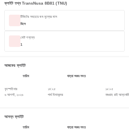
ফ্লাইট তথ্য TransNusa 8B81 (TNU)
টিকিটের সবচেয়ে কম মূল্যের মাস
ডিসে
মোট গন্তব্য
1
আজকের ফ্লাইট
তারিখ
যাত্রা শুরুর সময়
বৃহস্পতিবার
১৪:২৫
১৮:০৫
৬ আগস্ট, ২০২৬
পার্থ বিমানবন্দর
নাগুরাহ রাই আন্তর্জা
আসন্ন ফ্লাইট
তারিখ
যাত্রা শুরুর সময়