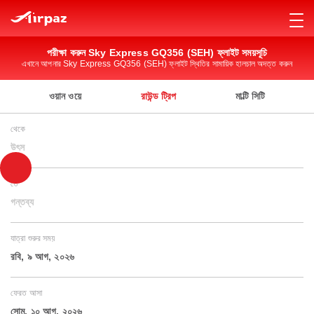
পরীক্ষা করুন Sky Express GQ356 (SEH) ফ্লাইট সময়সূচি
এখানে আপনার Sky Express GQ356 (SEH) ফ্লাইট স্থিতির সামায়িক হালচাল অদত্ত করুন
ওয়ান ওয়ে
রাউন্ড ট্রিপ
মাল্টি সিটি
থেকে
উৎস
তে
গন্তব্য
যাত্রা শুরুর সময়
রবি, ৯ আগ, ২০২৬
ফেরত আসা
সোম, ১০ আগ, ২০২৬