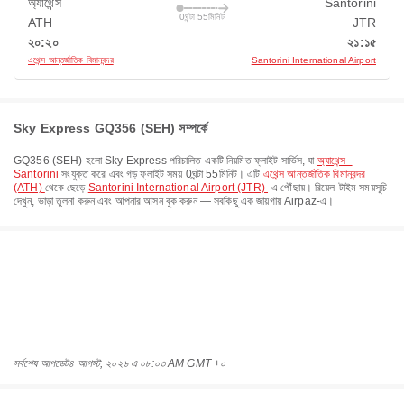
অ্যাথেন্স
Santorini
0ঘন্টা 55মিনিট
ATH
JTR
২০:২০
২১:১৫
এথেন্স আন্তর্জাতিক বিমানবন্দর
Santorini International Airport
Sky Express GQ356 (SEH) সম্পর্কে
GQ356
(
SEH
) হলো
Sky Express
পরিচালিত একটি নিয়মিত ফ্লাইট সার্ভিস, যা
অ্যাথেন্স -
Santorini
সংযুক্ত করে এবং গড় ফ্লাইট সময়
0ঘন্টা 55মিনিট
। এটি
এথেন্স আন্তর্জাতিক বিমানবন্দর
(ATH)
থেকে ছেড়ে
Santorini International Airport (JTR)
-এ পৌঁছায়। রিয়েল-টাইম সময়সূচি
দেখুন, ভাড়া তুলনা করুন এবং আপনার আসন বুক করুন — সবকিছু এক জায়গায় Airpaz-এ।
সর্বশেষ আপডেট
৪ আগস্ট, ২০২৬ এ ০৮:০৩ AM GMT +০