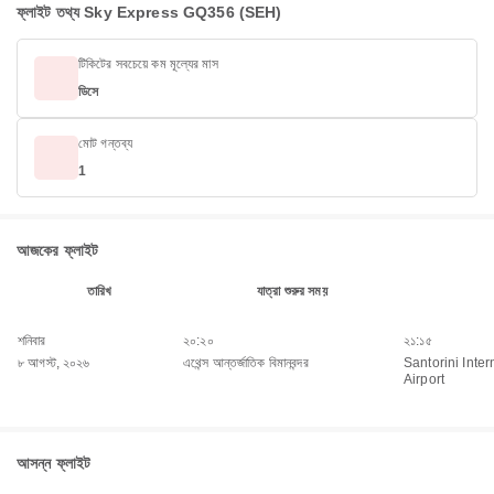
ফ্লাইট তথ্য Sky Express GQ356 (SEH)
টিকিটের সবচেয়ে কম মূল্যের মাস
ডিসে
মোট গন্তব্য
1
আজকের ফ্লাইট
তারিখ
যাত্রা শুরুর সময়
শনিবার
২০:২০
২১:১৫
৮ আগস্ট, ২০২৬
এথেন্স আন্তর্জাতিক বিমানবন্দর
Santorini Inter
Airport
আসন্ন ফ্লাইট