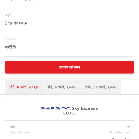
যাত্রী
1 প্রাপ্তবয়স্ক
Class
অর্থনীতি
ফ্লাইট সার্চ করুন
শনি, ৮ আগ, ২০২৬
রবি, ৯ আগ, ২০২৬
সোম, ১০ আগ, ২০২৬
Sky Express
GQ356
থেকে
তে
শনি, ৮ আগ, ২০২৬
শনি, ৮ আগ, ২০২৬