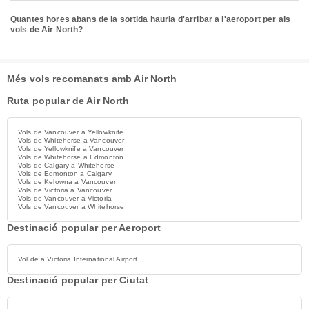
Quantes hores abans de la sortida hauria d'arribar a l'aeroport per als
vols de Air North?
Més vols recomanats amb Air North
Ruta popular de Air North
Vols de Vancouver a Yellowknife
Vols de Whitehorse a Vancouver
Vols de Yellowknife a Vancouver
Vols de Whitehorse a Edmonton
Vols de Calgary a Whitehorse
Vols de Edmonton a Calgary
Vols de Kelowna a Vancouver
Vols de Victoria a Vancouver
Vols de Vancouver a Victoria
Vols de Vancouver a Whitehorse
Destinació popular per Aeroport
Vol de a Victoria International Airport
Destinació popular per Ciutat