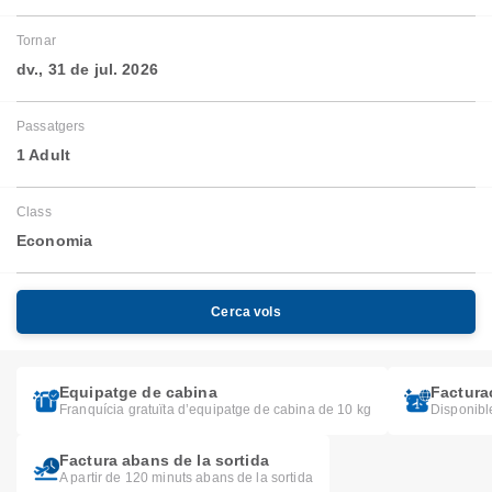
Tornar
dv., 31 de jul. 2026
Passatgers
1 Adult
Class
Economia
Cerca vols
Equipatge de cabina
Facturac
Franquícia gratuïta d’equipatge de cabina de 10 kg
Disponible
Factura abans de la sortida
A partir de 120 minuts abans de la sortida