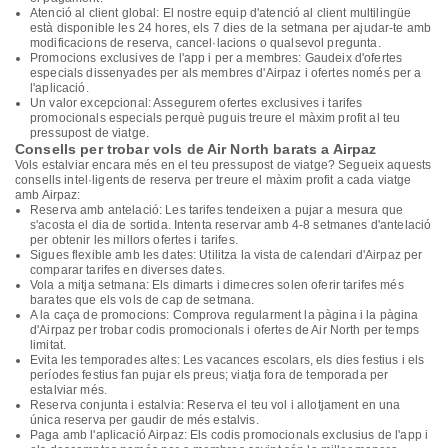
Atenció al client global: El nostre equip d'atenció al client multilingüe
està disponible les 24 hores, els 7 dies de la setmana per ajudar-te amb
modificacions de reserva, cancel·lacions o qualsevol pregunta.
Promocions exclusives de l'app i per a membres: Gaudeix d'ofertes
especials dissenyades per als membres d'Airpaz i ofertes només per a
l'aplicació.
Un valor excepcional: Assegurem ofertes exclusives i tarifes
promocionals especials perquè puguis treure el màxim profit al teu
pressupost de viatge.
Consells per trobar vols de Air North barats a Airpaz
Vols estalviar encara més en el teu pressupost de viatge? Segueix aquests
consells intel·ligents de reserva per treure el màxim profit a cada viatge
amb Airpaz:
Reserva amb antelació: Les tarifes tendeixen a pujar a mesura que
s'acosta el dia de sortida. Intenta reservar amb 4-8 setmanes d'antelació
per obtenir les millors ofertes i tarifes.
Sigues flexible amb les dates: Utilitza la vista de calendari d'Airpaz per
comparar tarifes en diverses dates.
Vola a mitja setmana: Els dimarts i dimecres solen oferir tarifes més
barates que els vols de cap de setmana.
A la caça de promocions: Comprova regularment la pàgina i la pàgina
d'Airpaz per trobar codis promocionals i ofertes de Air North per temps
limitat.
Evita les temporades altes: Les vacances escolars, els dies festius i els
períodes festius fan pujar els preus; viatja fora de temporada per
estalviar més.
Reserva conjunta i estalvia: Reserva el teu vol i allotjament en una
única reserva per gaudir de més estalvis.
Paga amb l'aplicació Airpaz: Els codis promocionals exclusius de l'app i