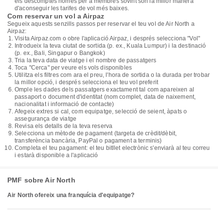
els descomptes només per a membres sovint són la millor manera
d'aconseguir les tarifes de vol més baixes.
Com reservar un vol a Airpaz
Segueix aquests senzills passos per reservar el teu vol de Air North a
Airpaz:
Visita Airpaz.com o obre l'aplicació Airpaz, i després selecciona "Vol"
Introdueix la teva ciutat de sortida (p. ex., Kuala Lumpur) i la destinació
(p. ex., Bali, Singapur o Bangkok)
Tria la teva data de viatge i el nombre de passatgers
Toca "Cerca" per veure els vols disponibles
Utilitza els filtres com ara el preu, l'hora de sortida o la durada per trobar
la millor opció, i després selecciona el teu vol preferit
Omple les dades dels passatgers exactament tal com apareixen al
passaport o document d'identitat (nom complet, data de naixement,
nacionalitat i informació de contacte)
Afegeix extres si cal, com equipatge, selecció de seient, àpats o
assegurança de viatge
Revisa els detalls de la teva reserva
Selecciona un mètode de pagament (targeta de crèdit/dèbit,
transferència bancària, PayPal o pagament a terminis)
Completa el teu pagament: el teu bitllet electrònic s'enviarà al teu correu
i estarà disponible a l'aplicació
PMF sobre Air North
Air North ofereix una franquícia d'equipatge?