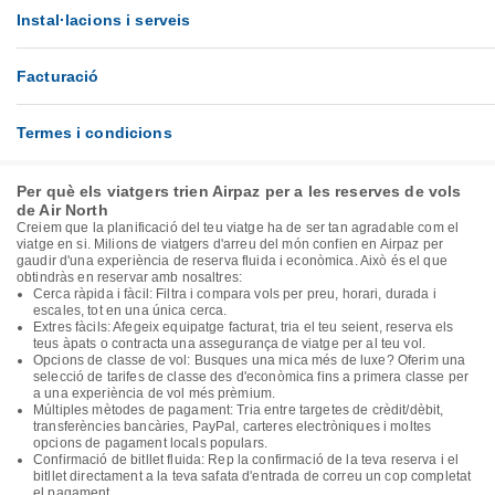
Instal·lacions i serveis
Facturació
Termes i condicions
Per què els viatgers trien Airpaz per a les reserves de vols
de Air North
Creiem que la planificació del teu viatge ha de ser tan agradable com el
viatge en si. Milions de viatgers d'arreu del món confien en Airpaz per
gaudir d'una experiència de reserva fluida i econòmica. Això és el que
obtindràs en reservar amb nosaltres:
Cerca ràpida i fàcil: Filtra i compara vols per preu, horari, durada i
escales, tot en una única cerca.
Extres fàcils: Afegeix equipatge facturat, tria el teu seient, reserva els
teus àpats o contracta una assegurança de viatge per al teu vol.
Opcions de classe de vol: Busques una mica més de luxe? Oferim una
selecció de tarifes de classe des d'econòmica fins a primera classe per
a una experiència de vol més prèmium.
Múltiples mètodes de pagament: Tria entre targetes de crèdit/dèbit,
transferències bancàries, PayPal, carteres electròniques i moltes
opcions de pagament locals populars.
Confirmació de bitllet fluida: Rep la confirmació de la teva reserva i el
bitllet directament a la teva safata d'entrada de correu un cop completat
el pagament.