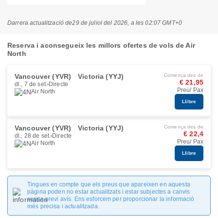
Darrera actualització de
29 de juliol del 2026, a les 02:07 GMT+0
Reserva i aconsegueix les millors ofertes de vols de Air
North
Vancouver (YVR)
Victoria (YYJ)
Comença des de
€ 21,95
dl., 7 de set.
Directe
Preu/ Pax
Air North
Llibre
Vancouver (YVR)
Victoria (YYJ)
Comença des de
€ 22,4
dl., 28 de set.
Directe
Preu/ Pax
Air North
Llibre
Tingues en compte que els preus que apareixen en aquesta
pàgina poden no estar actualitzats i estar subjectes a canvis
sense previ avís. Ens esforcem per proporcionar la informació
més precisa i actualitzada.