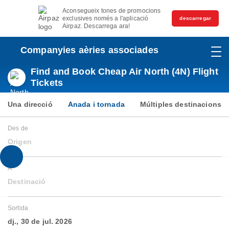
Aconsegueix tones de promocions
exclusives només a l'aplicació
descarregar
Airpaz. Descarrega ara!
Companyies aèries associades
Find and Book Cheap Air North (4N) Flight
Tickets
Una direcció
Anada i tornada
Múltiples destinacions
Des de
Origen
A
Destinació
Sortida
dj., 30 de jul. 2026