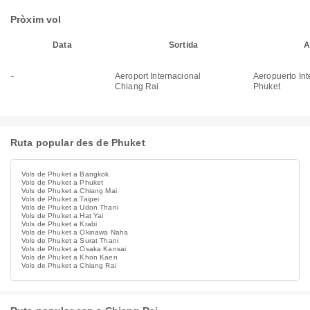
Pròxim vol
Data
Sortida
A
-
Aeroport Internacional
Aeropuerto Int
Chiang Rai
Phuket
Ruta popular des de Phuket
Vols de Phuket a Bangkok
Vols de Phuket a Phuket
Vols de Phuket a Chiang Mai
Vols de Phuket a Taipei
Vols de Phuket a Udon Thani
Vols de Phuket a Hat Yai
Vols de Phuket a Krabi
Vols de Phuket a Okinawa Naha
Vols de Phuket a Surat Thani
Vols de Phuket a Osaka Kansai
Vols de Phuket a Khon Kaen
Vols de Phuket a Chiang Rai