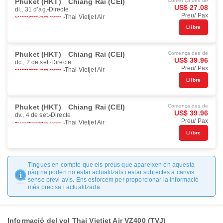
Phuket (HKT)
Chiang Rai (CEI)
Comença des de
US$ 27.08
dl., 31 d’ag.
Directe
Preu/ Pax
Thai Vietjet Air
Llibre
Phuket (HKT)
Chiang Rai (CEI)
Comença des de
US$ 39.96
dc., 2 de set.
Directe
Preu/ Pax
Thai Vietjet Air
Llibre
Phuket (HKT)
Chiang Rai (CEI)
Comença des de
US$ 39.96
dv., 4 de set.
Directe
Preu/ Pax
Thai Vietjet Air
Llibre
Tingues en compte que els preus que apareixen en aquesta
pàgina poden no estar actualitzats i estar subjectes a canvis
sense previ avís. Ens esforcem per proporcionar la informació
més precisa i actualitzada.
Informació del vol Thai Vietjet Air VZ400 (TVJ)