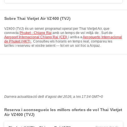
Sobre Thai Vietjet Air VZ400 (TVJ)
VZ400
(
TVJ
) és un servei programat operat per
Thai Vietjet Air
, que
connecta
Phuket - Chiang Rai
amb un temps de vol mitjà de
. Surt de
Aeroport Internacional Chiang Rai (CEI)
i arriba a
Aeropuerto Internacional
de Phuket (HKT)
. Consulteu els horaris en temps real, compareu les
tarifes i reserveu el vostre seient — tot en un sol lloc a Airpaz.
Darrera actualització de
8 d’agost del 2026, a les 17:34 GMT+0
Reserva i aconsegueix les millors ofertes de vol Thai Vietjet
Air VZ400 (TVJ)