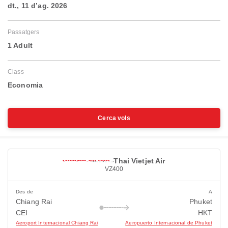
dt., 11 d’ag. 2026
Passatgers
1 Adult
Class
Economia
Cerca vols
Thai Vietjet Air
VZ400
Des de
A
Chiang Rai
Phuket
CEI
HKT
Aeroport Internacional Chiang Rai
Aeropuerto Internacional de Phuket