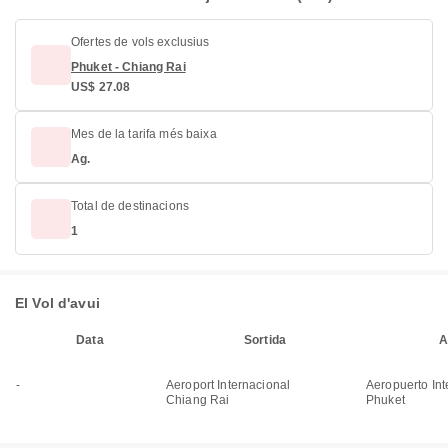
Ofertes de vols exclusius
Phuket - Chiang Rai
US$ 27.08
Mes de la tarifa més baixa
Ag.
Total de destinacions
1
El Vol d'avui
Data
Sortida
A
-
Aeroport Internacional
Aeropuerto Int
Chiang Rai
Phuket