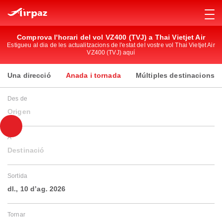
Comprova l'horari del vol VZ400 (TVJ) a Thai Vietjet Air
Estigueu al dia de les actualitzacions de l'estat del vostre vol Thai Vietjet Air
VZ400 (TVJ) aquí
Una direcció
Anada i tornada
Múltiples destinacions
Des de
Origen
A
Destinació
Sortida
dl., 10 d’ag. 2026
Tornar