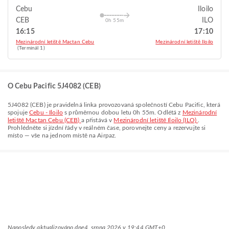
Cebu
Iloilo
CEB
ILO
0h 55m
16:15
17:10
Mezinárodní letiště Mactan Cebu
Mezinárodní letiště Iloilo
(Terminál 1)
O Cebu Pacific 5J4082 (CEB)
5J4082
(
CEB
) je pravidelná linka provozovaná společností
Cebu Pacific
, která
spojuje
Cebu - Iloilo
s průměrnou dobou letu
0h 55m
. Odlétá z
Mezinárodní
letiště Mactan Cebu (CEB)
a přistává v
Mezinárodní letiště Iloilo (ILO)
.
Prohlédněte si jízdní řády v reálném čase, porovnejte ceny a rezervujte si
místo — vše na jednom místě na Airpaz.
Naposledy aktualizováno dne
4. srpna 2026 v 19:44 GMT+0