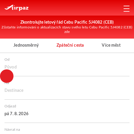
Zkontrolujte letový řád Cebu Pacific 5J4082 (CEB)
Zůstaňte informováni o aktualizacích stavu svého letu Cebu Pacific 5J4082 (CEB)
zde
Jednosměrný
Zpáteční cesta
Více měst
Od
Původ
Na
Destinace
Odjezd
pá 7. 8. 2026
Návrat na