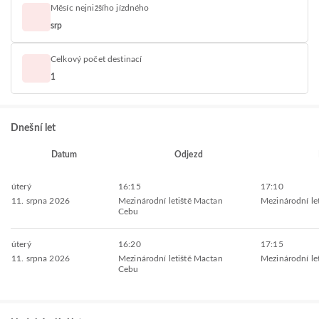
Měsíc nejnižšího jízdného
srp
Celkový počet destinací
1
Dnešní let
Datum
Odjezd
úterý
16:15
17:10
11. srpna 2026
Mezinárodní letiště Mactan
Mezinárodní leti
Cebu
úterý
16:20
17:15
11. srpna 2026
Mezinárodní letiště Mactan
Mezinárodní leti
Cebu