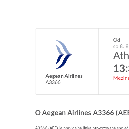
Od
so 8. 
At
13
Aegean Airlines
Meziná
A3366
O Aegean Airlines A3366 (AE
A3366
(
AEE
) je pravidelná linka provozovaná spole