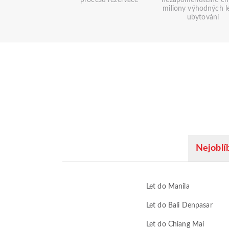
procesu rezervace
nezapomenutelné chv
miliony výhodných l
ubytování
Nejoblíb
Let do Manila
Let do Bali Denpasar
Let do Chiang Mai