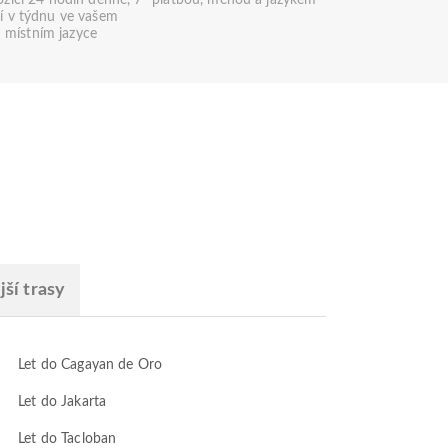
ozici 24 hodin denně, 7
platbou, měnou a jazykem
í v týdnu ve vašem
místním jazyce
ší trasy
Let do Cagayan de Oro
Let do Jakarta
Let do Tacloban