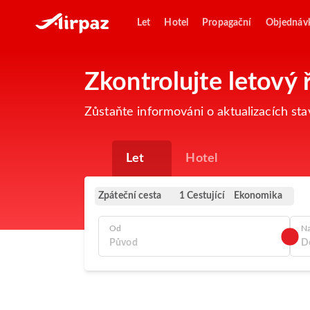
Let
Hotel
Propagační
Objednáv
Zkontrolujte letový
Zůstaňte informováni o aktualizacích st
Let
Hotel
Zpáteční cesta
Ekonomika
1 Cestující
Od
N