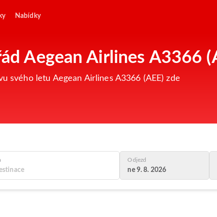
ky
Nabídky
 řád Aegean Airlines A3366 
avu svého letu Aegean Airlines A3366 (AEE) zde
a
Odjezd
ne 9. 8. 2026