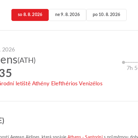
so 8. 8. 2026
ne 9. 8. 2026
po 10. 8. 2026
8. 2026
hens
(ATH)
7h 
:35
rodní letiště Athény Elefthérios Venizélos
E)
čností
Aegean Airlines
, která spojuje
Athens - Santorini
s průměrnou dob