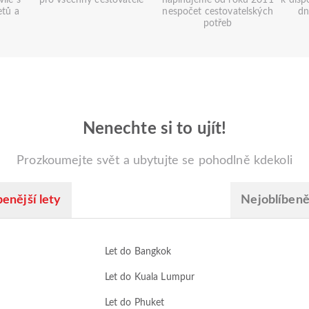
íle s
pro všechny cestovatele
naplňujeme od roku 2011
k disp
etů a
nespočet cestovatelských
dn
potřeb
Nenechte si to ujít!
Prozkoumejte svět a ubytujte se pohodlně kdekoli
enější lety
Nejoblíbeněj
Let do Bangkok
Let do Kuala Lumpur
Let do Phuket