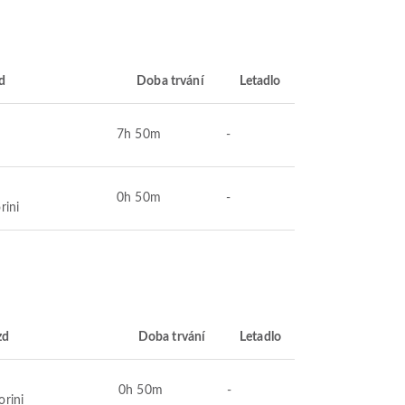
zd
Doba trvání
Letadlo
7h 50m
-
0h 50m
-
rini
zd
Doba trvání
Letadlo
0h 50m
-
orini