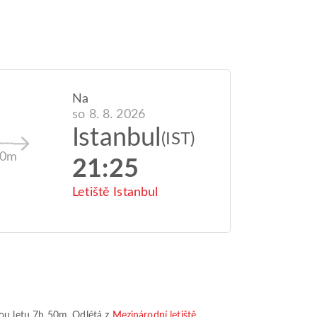
Na
so 8. 8. 2026
Istanbul
(IST)
50m
21:25
Letiště Istanbul
ou letu
7h 50m
. Odlétá z
Mezinárodní letiště