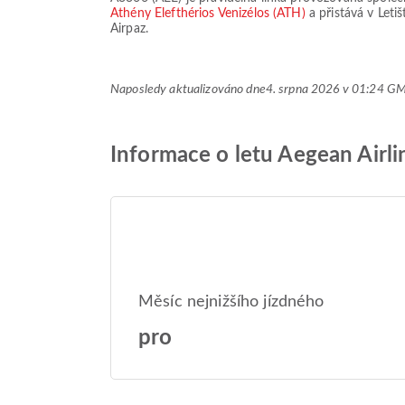
Athény Elefthérios Venizélos (ATH)
a přistává v
Letiš
Airpaz.
Naposledy aktualizováno dne
4. srpna 2026 v 01:24 G
Informace o letu Aegean Airl
Měsíc nejnižšího jízdného
pro