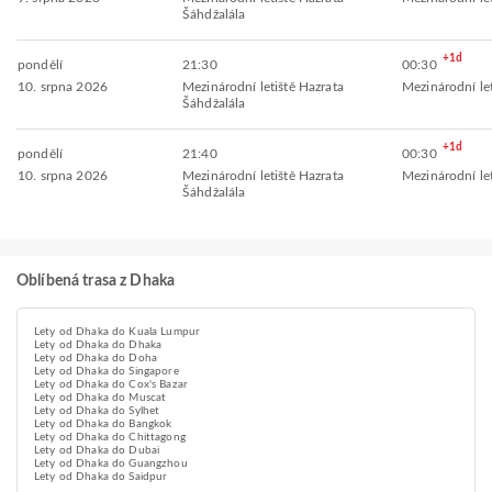
Šáhdžalála
+1d
pondělí
21:30
00:30
10. srpna 2026
Mezinárodní letiště Hazrata
Mezinárodní let
Šáhdžalála
+1d
pondělí
21:40
00:30
10. srpna 2026
Mezinárodní letiště Hazrata
Mezinárodní let
Šáhdžalála
Oblíbená trasa z Dhaka
Lety od Dhaka do Kuala Lumpur
Lety od Dhaka do Dhaka
Lety od Dhaka do Doha
Lety od Dhaka do Singapore
Lety od Dhaka do Cox's Bazar
Lety od Dhaka do Muscat
Lety od Dhaka do Sylhet
Lety od Dhaka do Bangkok
Lety od Dhaka do Chittagong
Lety od Dhaka do Dubai
Lety od Dhaka do Guangzhou
Lety od Dhaka do Saidpur