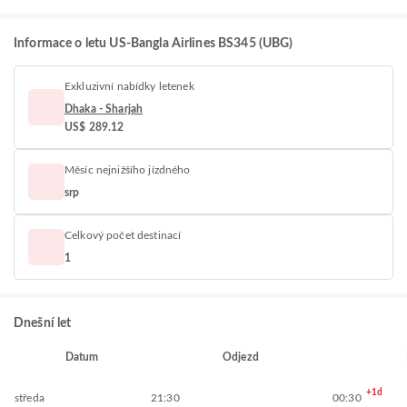
Informace o letu US-Bangla Airlines BS345 (UBG)
Exkluzivní nabídky letenek
Dhaka - Sharjah
US$ 289.12
Měsíc nejnižšího jízdného
srp
Celkový počet destinací
1
Dnešní let
Datum
Odjezd
+1d
středa
21:30
00:30