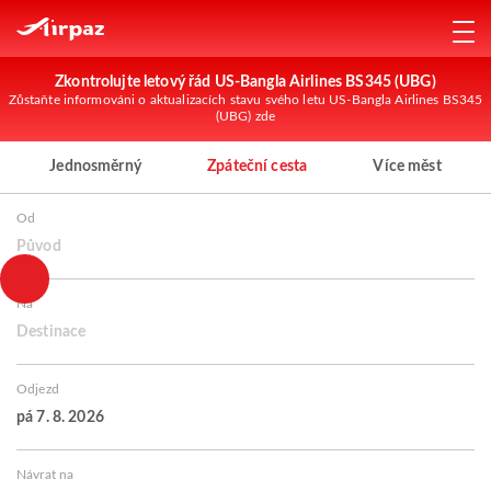
Zkontrolujte letový řád US-Bangla Airlines BS345 (UBG)
Zůstaňte informováni o aktualizacích stavu svého letu US-Bangla Airlines BS345
(UBG) zde
Jednosměrný
Zpáteční cesta
Více měst
Od
Původ
Na
Destinace
Odjezd
pá 7. 8. 2026
Návrat na