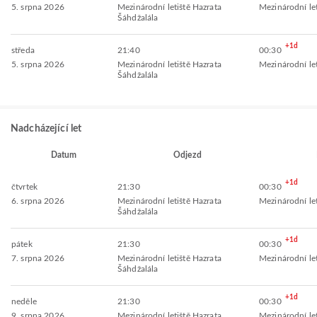
5. srpna 2026
Mezinárodní letiště Hazrata
Mezinárodní let
Šáhdžalála
+1d
středa
21:40
00:30
5. srpna 2026
Mezinárodní letiště Hazrata
Mezinárodní let
Šáhdžalála
Nadcházející let
Datum
Odjezd
+1d
čtvrtek
21:30
00:30
6. srpna 2026
Mezinárodní letiště Hazrata
Mezinárodní let
Šáhdžalála
+1d
pátek
21:30
00:30
7. srpna 2026
Mezinárodní letiště Hazrata
Mezinárodní let
Šáhdžalála
+1d
neděle
21:30
00:30
9. srpna 2026
Mezinárodní letiště Hazrata
Mezinárodní let