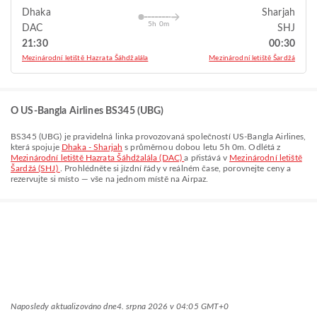
Dhaka
Sharjah
5h 0m
DAC
SHJ
21:30
00:30
Mezinárodní letiště Hazrata Šáhdžalála
Mezinárodní letiště Šardžá
O US-Bangla Airlines BS345 (UBG)
BS345
(
UBG
) je pravidelná linka provozovaná společností
US-Bangla Airlines
,
která spojuje
Dhaka - Sharjah
s průměrnou dobou letu
5h 0m
. Odlétá z
Mezinárodní letiště Hazrata Šáhdžalála (DAC)
a přistává v
Mezinárodní letiště
Šardžá (SHJ)
. Prohlédněte si jízdní řády v reálném čase, porovnejte ceny a
rezervujte si místo — vše na jednom místě na Airpaz.
Naposledy aktualizováno dne
4. srpna 2026 v 04:05 GMT+0