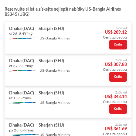
Rezervujte si let a získejte nejlepší nabídky US-Bangla Airlines
BS345 (UBG)
Dhaka (DAC)
Sharjah (SHJ)
Začít od
US$ 289.12
st 26. 8.
Přímý
Cena za osobu
US-Bangla Airlines
Kniha
Dhaka (DAC)
Sharjah (SHJ)
Začít od
US$ 307.83
čt 27. 8.
Přímý
Cena za osobu
US-Bangla Airlines
Kniha
Dhaka (DAC)
Sharjah (SHJ)
Začít od
US$ 343.14
út 1. 9.
Přímý
Cena za osobu
US-Bangla Airlines
Kniha
Dhaka (DAC)
Sharjah (SHJ)
Začít od
US$ 361.69
pá 28. 8.
Přímý
Cena za osobu
US-Bangla Airlines