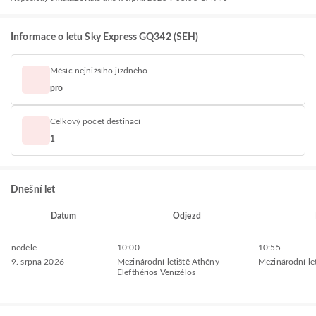
Informace o letu Sky Express GQ342 (SEH)
Měsíc nejnižšího jízdného
pro
Celkový počet destinací
1
Dnešní let
Datum
Odjezd
neděle
10:00
10:55
9. srpna 2026
Mezinárodní letiště Athény
Mezinárodní let
Elefthérios Venizélos