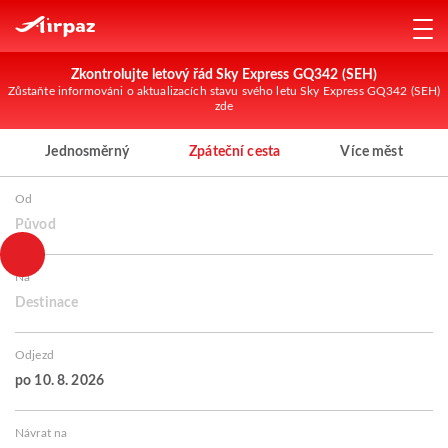
Zkontrolujte letový řád Sky Express GQ342 (SEH)
Zůstaňte informováni o aktualizacích stavu svého letu Sky Express GQ342 (SEH)
zde
Jednosměrný
Zpáteční cesta
Více měst
Od
Původ
Na
Destinace
Odjezd
po 10. 8. 2026
Návrat na