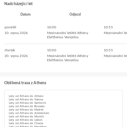
Nadcházející let
Datum
Odjezd
pondělí
10:00
10:55
10. srpna 2026
Mezinárodní letiště Athény
Mezinárodní let
Elefthérios Venizélos
čtvrtek
10:00
10:55
20. srpna 2026
Mezinárodní letiště Athény
Mezinárodní let
Elefthérios Venizélos
Oblíbená trasa z Athens
Lety od Athens do Athens
Lety od Athens do Vienna
Lety od Athens do Santorini
Lety od Athens do Brussels
Lety od Athens do Madrid
Lety od Athens do Amsterdam
Lety od Athens do Munich
Lety od Athens do Lisbon
Lety od Athens do Chania
Lety od Athens do Heraklion