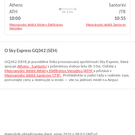
Athens
Santorini
ATH
JTR
0h 55m
10:00
10:55
Mezinárodní letiště Athény Elefthérios
Mezinárodní letiště Santorini
Venizélos
O Sky Express GQ342 (SEH)
GQ342
(
SEH
) je pravidelná linka provozovaná společností
Sky Express
, která
spojuje
Athens - Santorini
s průměrnou dobou letu
0h 55m
. Odlétá z
Mezinárodní letiště Athény Elefthérios Venizélos (ATH)
a přistává v
Mezinárodní letiště Santorini (JTR)
. Prohlédněte si jízdní řády v reálném čase,
porovnejte ceny a rezervujte si místo — vše na jednom místě na Airpaz.
Naposledy aktualizováno dne
4. srpna 2026 v 08:03 GMT+0