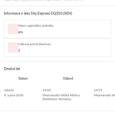
Informace o letu Sky Express GQ350 (SEH)
Měsíc nejnižšího jízdného
pro
Celkový počet destinací
1
Dnešní let
Datum
Odjezd
sobota
14:00
14:55
8. srpna 2026
Mezinárodní letiště Athény
Mezinárodní let
Elefthérios Venizélos