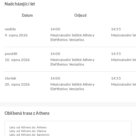
Nadcházející let
Datum
Odjezd
neděle
14:00
14:55
9. srpna 2026
Mezinárodní letiště Athény
Mezinárodní let
Elefthérios Venizélos
pondělí
14:00
14:55
10. srpna 2026
Mezinárodní letiště Athény
Mezinárodní let
Elefthérios Venizélos
čtvrtek
14:00
14:55
20. srpna 2026
Mezinárodní letiště Athény
Mezinárodní let
Elefthérios Venizélos
Oblíbená trasa z Athens
Lety od Athens do Athens
Lety od Athens do Vienna
Lety od Athens do Santorini