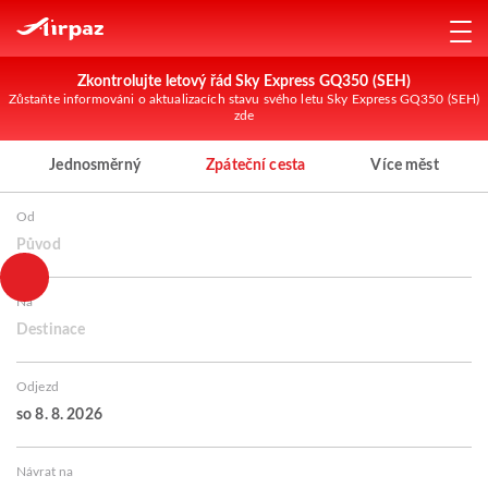
Zkontrolujte letový řád Sky Express GQ350 (SEH)
Zůstaňte informováni o aktualizacích stavu svého letu Sky Express GQ350 (SEH)
zde
Jednosměrný
Zpáteční cesta
Více měst
Od
Původ
Na
Destinace
Odjezd
so 8. 8. 2026
Návrat na