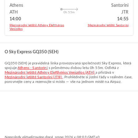
Athens
Santorini
ATH
JTR
0h 55m
14:00
14:55
Mezinárodní letiště Athény Elefthérios
Mezinárodní letiště Santorini
Venizélos
O Sky Express GQ350 (SEH)
GQ350
(
SEH
) je pravidelná linka provozovaná společností
Sky Express
, která
spojuje
Athens - Santorini
s průměrnou dobou letu
0h 55m
. Odlétá z
Mezinárodní letiště Athény Elefthérios Venizélos (ATH)
a přistává v
Mezinárodní letiště Santorini (JTR)
. Prohlédněte si jízdní řády v reálném čase,
porovnejte ceny a rezervujte si místo — vše na jednom místě na Airpaz.
Naposledy aktualizováno dne
4. srpna 2026 v 08:03 GMT+0