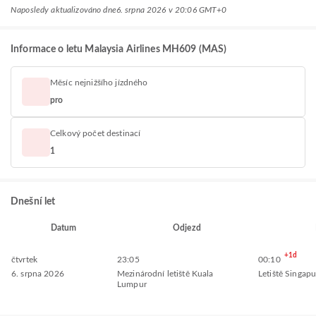
Naposledy aktualizováno dne
6. srpna 2026 v 20:06 GMT+0
Informace o letu Malaysia Airlines MH609 (MAS)
Měsíc nejnižšího jízdného
pro
Celkový počet destinací
1
Dnešní let
Datum
Odjezd
+1d
čtvrtek
23:05
00:10
6. srpna 2026
Mezinárodní letiště Kuala
Letiště Singap
Lumpur