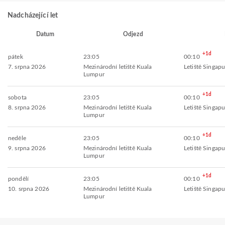
Nadcházející let
Datum
Odjezd
+1d
pátek
23:05
00:10
7. srpna 2026
Mezinárodní letiště Kuala
Letiště Singap
Lumpur
+1d
sobota
23:05
00:10
8. srpna 2026
Mezinárodní letiště Kuala
Letiště Singap
Lumpur
+1d
neděle
23:05
00:10
9. srpna 2026
Mezinárodní letiště Kuala
Letiště Singap
Lumpur
+1d
pondělí
23:05
00:10
10. srpna 2026
Mezinárodní letiště Kuala
Letiště Singap
Lumpur