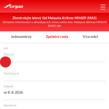
Zkontrolujte letový řád Malaysia Airlines MH609 (MAS)
Zůstaňte informováni o aktualizacích stavu svého letu Malaysia Airlines MH609
(MAS) zde
Jednosměrný
Zpáteční cesta
Více měst
Od
Původ
Na
Destinace
Odjezd
so 8. 8. 2026
Návrat na