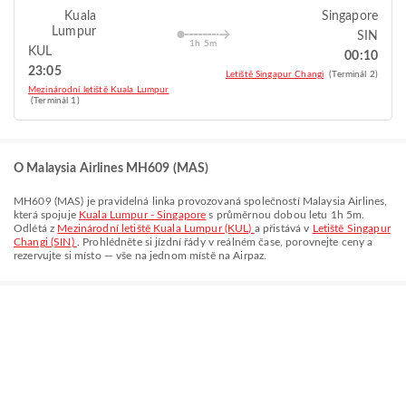
Kuala
Singapore
Lumpur
SIN
1h 5m
KUL
00:10
23:05
Letiště Singapur Changi
(Terminál 2)
Mezinárodní letiště Kuala Lumpur
(Terminál 1)
O Malaysia Airlines MH609 (MAS)
MH609
(
MAS
) je pravidelná linka provozovaná společností
Malaysia Airlines
,
která spojuje
Kuala Lumpur - Singapore
s průměrnou dobou letu
1h 5m
.
Odlétá z
Mezinárodní letiště Kuala Lumpur (KUL)
a přistává v
Letiště Singapur
Changi (SIN)
. Prohlédněte si jízdní řády v reálném čase, porovnejte ceny a
rezervujte si místo — vše na jednom místě na Airpaz.