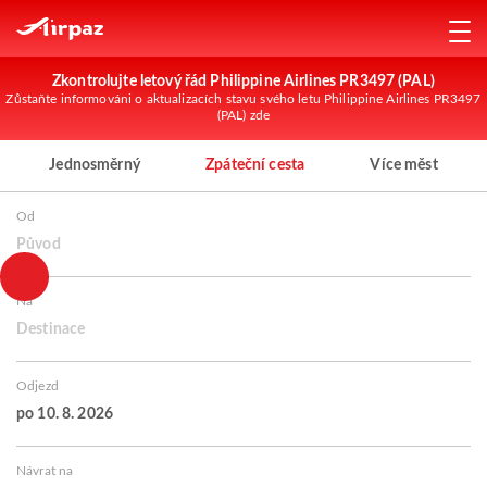
Zkontrolujte letový řád Philippine Airlines PR3497 (PAL)
Zůstaňte informováni o aktualizacích stavu svého letu Philippine Airlines PR3497
(PAL) zde
Jednosměrný
Zpáteční cesta
Více měst
Od
Původ
Na
Destinace
Odjezd
po 10. 8. 2026
Návrat na