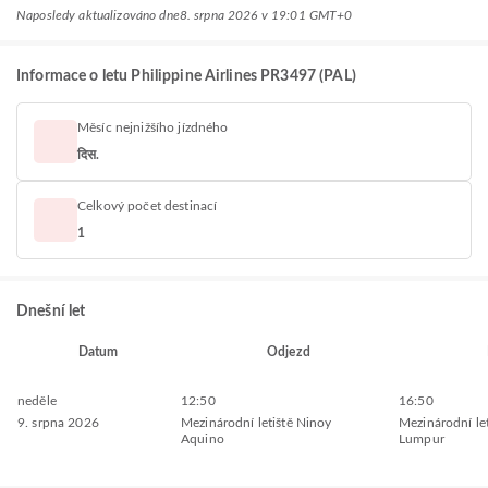
Naposledy aktualizováno dne
8. srpna 2026 v 19:01 GMT+0
Informace o letu Philippine Airlines PR3497 (PAL)
Měsíc nejnižšího jízdného
दिस.
Celkový počet destinací
1
Dnešní let
Datum
Odjezd
neděle
12:50
16:50
9. srpna 2026
Mezinárodní letiště Ninoy
Mezinárodní let
Aquino
Lumpur