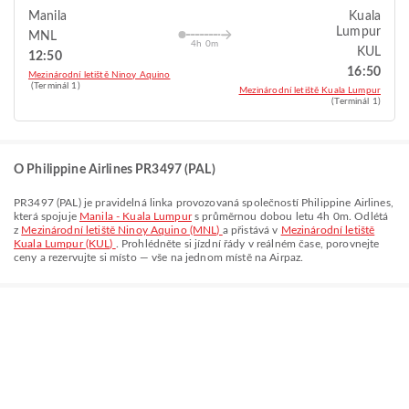
Manila
Kuala
Lumpur
MNL
4h 0m
KUL
12:50
16:50
Mezinárodní letiště Ninoy Aquino
(Terminál 1)
Mezinárodní letiště Kuala Lumpur
(Terminál 1)
O Philippine Airlines PR3497 (PAL)
PR3497
(
PAL
) je pravidelná linka provozovaná společností
Philippine Airlines
,
která spojuje
Manila - Kuala Lumpur
s průměrnou dobou letu
4h 0m
. Odlétá
z
Mezinárodní letiště Ninoy Aquino (MNL)
a přistává v
Mezinárodní letiště
Kuala Lumpur (KUL)
. Prohlédněte si jízdní řády v reálném čase, porovnejte
ceny a rezervujte si místo — vše na jednom místě na Airpaz.