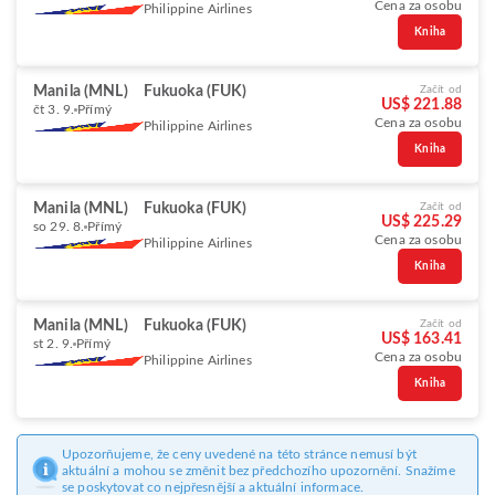
Cena za osobu
Philippine Airlines
Kniha
Manila (MNL)
Fukuoka (FUK)
Začít od
US$ 221.88
čt 3. 9.
Přímý
Cena za osobu
Philippine Airlines
Kniha
Manila (MNL)
Fukuoka (FUK)
Začít od
US$ 225.29
so 29. 8.
Přímý
Cena za osobu
Philippine Airlines
Kniha
Manila (MNL)
Fukuoka (FUK)
Začít od
US$ 163.41
st 2. 9.
Přímý
Cena za osobu
Philippine Airlines
Kniha
Upozorňujeme, že ceny uvedené na této stránce nemusí být
aktuální a mohou se změnit bez předchozího upozornění. Snažíme
se poskytovat co nejpřesnější a aktuální informace.