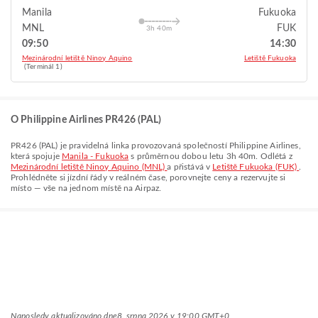
Manila
Fukuoka
MNL
FUK
3h 40m
09:50
14:30
Mezinárodní letiště Ninoy Aquino
Letiště Fukuoka
(Terminál 1)
O Philippine Airlines PR426 (PAL)
PR426
(
PAL
) je pravidelná linka provozovaná společností
Philippine Airlines
,
která spojuje
Manila - Fukuoka
s průměrnou dobou letu
3h 40m
. Odlétá z
Mezinárodní letiště Ninoy Aquino (MNL)
a přistává v
Letiště Fukuoka (FUK)
.
Prohlédněte si jízdní řády v reálném čase, porovnejte ceny a rezervujte si
místo — vše na jednom místě na Airpaz.
Naposledy aktualizováno dne
8. srpna 2026 v 19:00 GMT+0