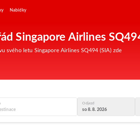
ky
Nabídky
řád Singapore Airlines SQ49
vu svého letu Singapore Airlines SQ494 (SIA) zde
a
Odjezd
so 8. 8. 2026