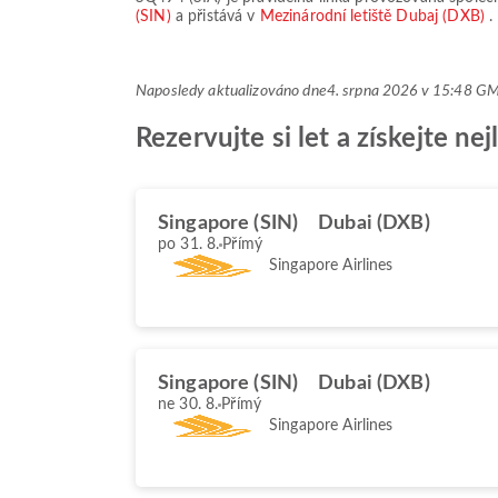
(SIN)
a přistává v
Mezinárodní letiště Dubaj (DXB)
.
Naposledy aktualizováno dne
4. srpna 2026 v 15:48 G
Rezervujte si let a získejte n
Singapore (SIN)
Dubai (DXB)
po 31. 8.
Přímý
Singapore Airlines
Singapore (SIN)
Dubai (DXB)
ne 30. 8.
Přímý
Singapore Airlines