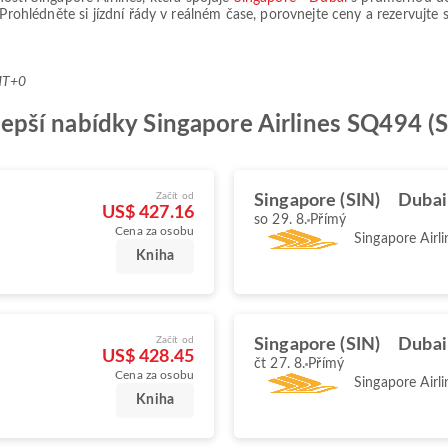
 Prohlédněte si jízdní řády v reálném čase, porovnejte ceny a rezervujte
MT+0
ejlepší nabídky Singapore Airlines SQ494 (S
Začít od
Singapore (SIN)
Dubai
US$ 427.16
so 29. 8.
Přímý
Cena za osobu
Singapore Airli
Kniha
Začít od
Singapore (SIN)
Dubai
US$ 428.45
čt 27. 8.
Přímý
Cena za osobu
Singapore Airli
Kniha