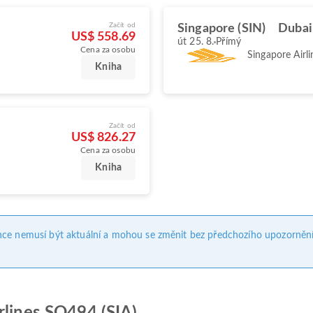
Začít od
Singapore (SIN)
Dubai
US$ 558.69
út 25. 8.
Přímý
Cena za osobu
Singapore Airli
Kniha
Začít od
US$ 826.27
Cena za osobu
Kniha
nce nemusí být aktuální a mohou se změnit bez předchozího upozornění