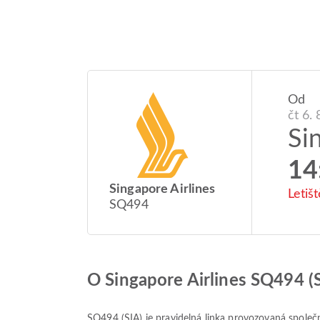
Od
čt 6.
Si
14
Singapore Airlines
Letiš
SQ494
O Singapore Airlines SQ494 (
SQ494
(
SIA
) je pravidelná linka provozovaná společ