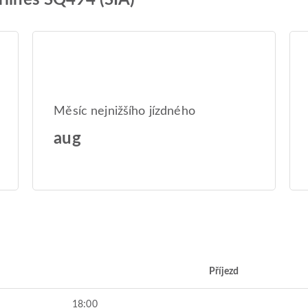
rlines SQ494 (SIA)
Měsíc nejnižšího jízdného
aug
Příjezd
18:00