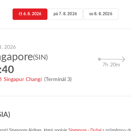
čt 6. 8. 2026
pá 7. 8. 2026
so 8. 8. 2026
 8. 2026
ngapore
(SIN)
7h 20m
:40
tě Singapur Changi
(Terminál 3)
SIA)
ností
Singapore Airlines
, která spojuje
Singapore - Dubai
s průměrnou d