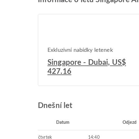
Informace o letu Singapore Ai
Exkluzivní nabídky letenek
Singapore - Dubai, US$
427.16
Dnešní let
Datum
Odjezd
čtvrtek
14:40