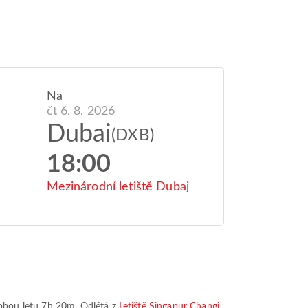
Na
čt 6. 8. 2026
Dubai
(DXB)
18:00
Mezinárodní letiště Dubaj
obou letu
7h 20m
. Odlétá z
Letiště Singapur Changi