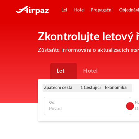
Let
Hotel
Propagační
Objednáv
Zkontrolujte letový 
Zůstaňte informováni o aktualizacích sta
Let
Hotel
Zpáteční cesta
Ekonomika
1 Cestující
Od
N