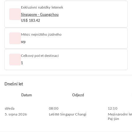
Exkluzivní nabídky letenek
Singapore - Guangzhou
US$ 183.42
Měsíc nejnižšího jízdného
srp
Celkový počet destinací
1
Dnešní let
Datum
Odjezd
středa
08:00
12:10
5. srpna 2026
Letiště Singapur Changi
Mezinárodní le
Paj-jün