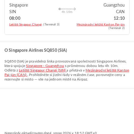
Singapore
Guangzhou
SIN
CAN
4h 10m
08:00
12:10
Letiště Singapur Changi
(Terminál 3)
Mezinárodní letiště Kanton Paj-jün
(Terminál 2)
O Singapore Airlines SQ850 (SIA)
SQ850
(
SIA
) je pravidelná linka provozovaná společností
Singapore Airlines
,
která spojuje
Singapore - Guangzhou
s průměrnou dobou letu
4h 10m
.
Odlétá z
Letiště Singapur Changi (SIN)
a přistává v
Mezinárodní letiště Kanton
Paj-jün (CAN)
. Prohlédněte si jízdní řády v reálném čase, porovnejte ceny a
rezervujte si místo — vše na jednom místě na Airpaz.
Naposledy aktualizováno dne
4. srpna 2026 v 18:52 GMT+0