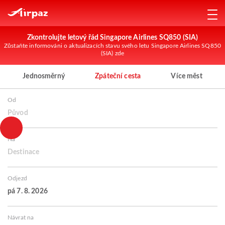
Zkontrolujte letový řád Singapore Airlines SQ850 (SIA)
Zůstaňte informováni o aktualizacích stavu svého letu Singapore Airlines SQ850
(SIA) zde
Jednosměrný
Zpáteční cesta
Více měst
Od
Původ
Na
Destinace
Odjezd
pá 7. 8. 2026
Návrat na