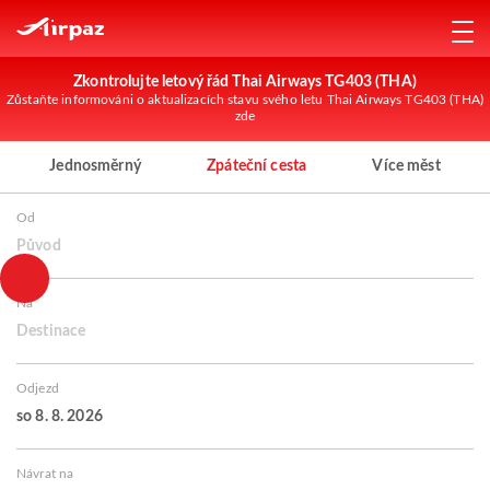
Zkontrolujte letový řád Thai Airways TG403 (THA)
Zůstaňte informováni o aktualizacích stavu svého letu Thai Airways TG403 (THA)
zde
Jednosměrný
Zpáteční cesta
Více měst
Od
Původ
Na
Destinace
Odjezd
so 8. 8. 2026
Návrat na