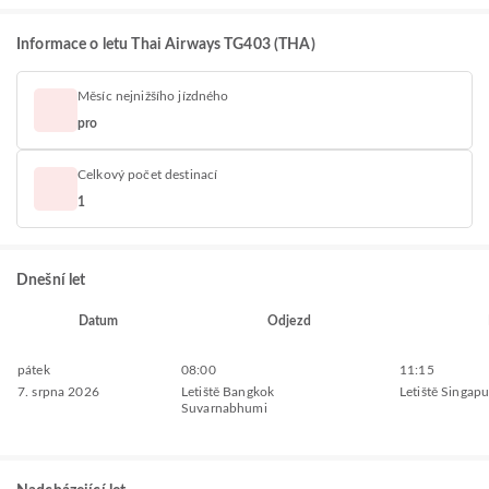
Informace o letu Thai Airways TG403 (THA)
Měsíc nejnižšího jízdného
pro
Celkový počet destinací
1
Dnešní let
Datum
Odjezd
pátek
08:00
11:15
7. srpna 2026
Letiště Bangkok
Letiště Singap
Suvarnabhumi