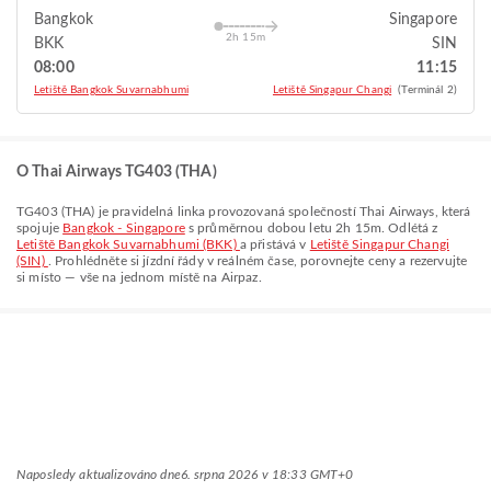
Bangkok
Singapore
2h 15m
BKK
SIN
08:00
11:15
Letiště Bangkok Suvarnabhumi
Letiště Singapur Changi
(Terminál 2)
O Thai Airways TG403 (THA)
TG403
(
THA
) je pravidelná linka provozovaná společností
Thai Airways
, která
spojuje
Bangkok - Singapore
s průměrnou dobou letu
2h 15m
. Odlétá z
Letiště Bangkok Suvarnabhumi (BKK)
a přistává v
Letiště Singapur Changi
(SIN)
. Prohlédněte si jízdní řády v reálném čase, porovnejte ceny a rezervujte
si místo — vše na jednom místě na Airpaz.
Naposledy aktualizováno dne
6. srpna 2026 v 18:33 GMT+0