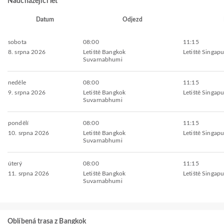
Nadcházející let
Datum
Odjezd
sobota
08:00
11:15
8. srpna 2026
Letiště Bangkok
Letiště Singap
Suvarnabhumi
neděle
08:00
11:15
9. srpna 2026
Letiště Bangkok
Letiště Singap
Suvarnabhumi
pondělí
08:00
11:15
10. srpna 2026
Letiště Bangkok
Letiště Singap
Suvarnabhumi
úterý
08:00
11:15
11. srpna 2026
Letiště Bangkok
Letiště Singap
Suvarnabhumi
Oblíbená trasa z Bangkok