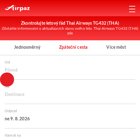
Zkontrolujte letový řád Thai Airways TG432 (THA)
Zůstaňte informováni o aktualizacích stavu svého letu Thai Airways TG432 (THA)
zde
Jednosměrný
Zpáteční cesta
Více měst
Od
Původ
Na
Destinace
Odjezd
ne 9. 8. 2026
Návrat na