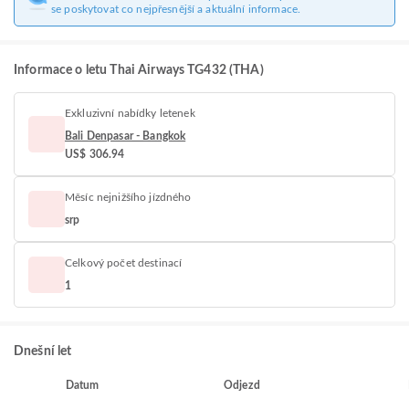
se poskytovat co nejpřesnější a aktuální informace.
Informace o letu Thai Airways TG432 (THA)
Exkluzivní nabídky letenek
Bali Denpasar - Bangkok
US$ 306.94
Měsíc nejnižšího jízdného
srp
Celkový počet destinací
1
Dnešní let
Datum
Odjezd