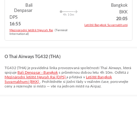
Bali
Bangkok
Denpasar
BKK
4h 10m
DPS
20:05
16:55
Letiště Bangkok Suvarnabhumi
Mezinárodní letiště Ngurah Rai
(Terminál
International)
O Thai Airways TG432 (THA)
TG432
(
THA
) je pravidelná linka provozovaná společností
Thai Airways
, která
spojuje
Bali Denpasar - Bangkok
s průměrnou dobou letu
4h 10m
. Odlétá z
Mezinárodní letiště Ngurah Rai (DPS)
a přistává v
Letiště Bangkok
Suvarnabhumi (BKK)
. Prohlédněte si jízdní řády v reálném čase, porovnejte
ceny a rezervujte si místo — vše na jednom místě na Airpaz.