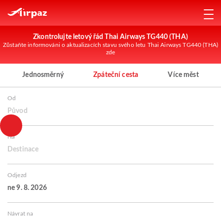
Zkontrolujte letový řád Thai Airways TG440 (THA)
Zůstaňte informováni o aktualizacích stavu svého letu Thai Airways TG440 (THA)
zde
Jednosměrný
Zpáteční cesta
Více měst
Od
Původ
Na
Destinace
Odjezd
ne 9. 8. 2026
Návrat na