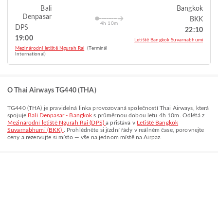
Bali
Bangkok
Denpasar
BKK
4h 10m
DPS
22:10
19:00
Letiště Bangkok Suvarnabhumi
Mezinárodní letiště Ngurah Rai
(Terminál
International)
O Thai Airways TG440 (THA)
TG440
(
THA
) je pravidelná linka provozovaná společností
Thai Airways
, která
spojuje
Bali Denpasar - Bangkok
s průměrnou dobou letu
4h 10m
. Odlétá z
Mezinárodní letiště Ngurah Rai (DPS)
a přistává v
Letiště Bangkok
Suvarnabhumi (BKK)
. Prohlédněte si jízdní řády v reálném čase, porovnejte
ceny a rezervujte si místo — vše na jednom místě na Airpaz.