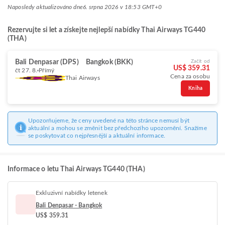
Naposledy aktualizováno dne
6. srpna 2026 v 18:53 GMT+0
Rezervujte si let a získejte nejlepší nabídky Thai Airways TG440
(THA)
Bali Denpasar (DPS)
Bangkok (BKK)
Začít od
US$ 359.31
čt 27. 8.
Přímý
Cena za osobu
Thai Airways
Kniha
Upozorňujeme, že ceny uvedené na této stránce nemusí být
aktuální a mohou se změnit bez předchozího upozornění. Snažíme
se poskytovat co nejpřesnější a aktuální informace.
Informace o letu Thai Airways TG440 (THA)
Exkluzivní nabídky letenek
Bali Denpasar - Bangkok
US$ 359.31