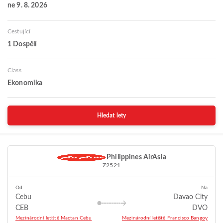
ne 9. 8. 2026
Cestující
1 Dospělí
Class
Ekonomika
Hledat lety
Philippines AirAsia
Z2521
Od
Na
Cebu
Davao City
CEB
DVO
Mezinárodní letiště Mactan Cebu
Mezinárodní letiště Francisco Bangoy