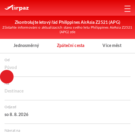
Zkontrolujte letový řád Philippines AirAsia Z2521 (APG)
Zůstaňte informováni o aktualizacích stavu svého letu Philippines AirAsia Z2521
(APG) zde
Jednosměrný
Zpáteční cesta
Více měst
Od
Původ
Na
Destinace
Odjezd
so 8. 8. 2026
Návrat na