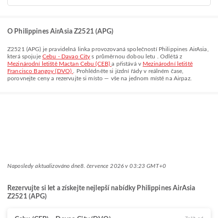
O Philippines AirAsia Z2521 (APG)
Z2521
(
APG
) je pravidelná linka provozovaná společností
Philippines AirAsia
,
která spojuje
Cebu - Davao City
s průměrnou dobou letu
. Odlétá z
Mezinárodní letiště Mactan Cebu (CEB)
a přistává v
Mezinárodní letiště
Francisco Bangoy (DVO)
. Prohlédněte si jízdní řády v reálném čase,
porovnejte ceny a rezervujte si místo — vše na jednom místě na Airpaz.
Naposledy aktualizováno dne
8. července 2026 v 03:23 GMT+0
Rezervujte si let a získejte nejlepší nabídky Philippines AirAsia
Z2521 (APG)