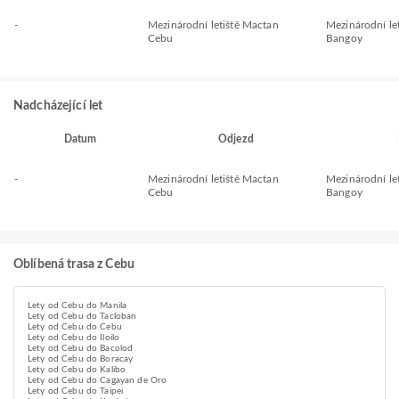
-
Mezinárodní letiště Mactan
Mezinárodní let
Cebu
Bangoy
Nadcházející let
Datum
Odjezd
-
Mezinárodní letiště Mactan
Mezinárodní let
Cebu
Bangoy
Oblíbená trasa z Cebu
Lety od Cebu do Manila
Lety od Cebu do Tacloban
Lety od Cebu do Cebu
Lety od Cebu do Iloilo
Lety od Cebu do Bacolod
Lety od Cebu do Boracay
Lety od Cebu do Kalibo
Lety od Cebu do Cagayan de Oro
Lety od Cebu do Taipei