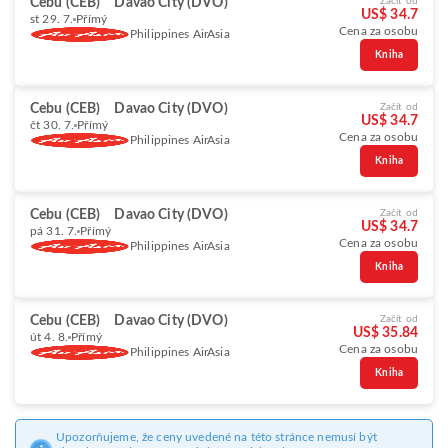
Cebu (CEB)
Davao City (DVO)
Začít od
US$ 34.7
st 29. 7.
Přímý
Cena za osobu
Philippines AirAsia
Kniha
Cebu (CEB)
Davao City (DVO)
Začít od
US$ 34.7
čt 30. 7.
Přímý
Cena za osobu
Philippines AirAsia
Kniha
Cebu (CEB)
Davao City (DVO)
Začít od
US$ 34.7
pá 31. 7.
Přímý
Cena za osobu
Philippines AirAsia
Kniha
Cebu (CEB)
Davao City (DVO)
Začít od
US$ 35.84
út 4. 8.
Přímý
Cena za osobu
Philippines AirAsia
Kniha
Upozorňujeme, že ceny uvedené na této stránce nemusí být