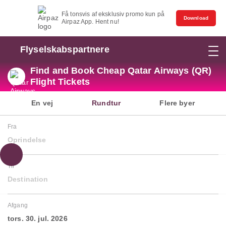
Få tonsvis af eksklusiv promo kun på
Download
Airpaz App. Hent nu!
Flyselskabspartnere
Find and Book Cheap Qatar Airways (QR)
Flight Tickets
En vej
Rundtur
Flere byer
Fra
Oprindelse
Til
Destination
Afgang
tors. 30. jul. 2026