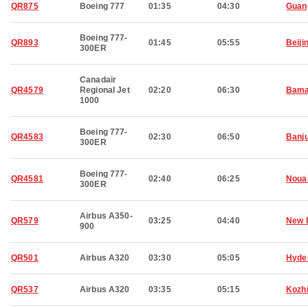
QR875
Boeing 777
01:35
04:30
Guan
Boeing 777-
QR893
01:45
05:55
Beiji
300ER
Canadair
QR4579
Regional Jet
02:20
06:30
Bam
1000
Boeing 777-
QR4583
02:30
06:50
Banju
300ER
Boeing 777-
QR4581
02:40
06:25
Noua
300ER
Airbus A350-
QR579
03:25
04:40
New 
900
QR501
Airbus A320
03:30
05:05
Hyde
QR537
Airbus A320
03:35
05:15
Kozh