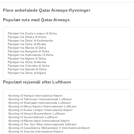
Flere anbefalede Qatar Airways-flyvninger
Populær rute med Qatar Airways
Flyrejser fra Kuala Lumpur til Doha
Flyrejser fra Dhaka til Doha
Flyrejser fra Doha til Kathmandu
Flyrejser fra Doha til Dhaka
Flyrejser fra Manila til Doha
Flyrejser fra Bangkok til Doha
Flyrejser fra Kathmandu til Doha
Flyrejser fra Algiers til Doha
Flyrejser fra Doha til Manila
Flyrejser fra Colombo til Doha
Flyrejser fra Nairobi til Doha
Flyrejser fra Doha til Algiers
Populært rejsemål efter Lufthavn
-flyvning til Hamad International Airport
-flyvning til Tribhuvan Internationale Lufthavn
-flyvning til Shahjalal Internationale Lufthavn
-flyvning til Ninoy Aquino Internationale Lufthavn
-flyvning til Kuala Lumpur International Airport
-flyvning til Houari Boumediene Lufthavn
-flyvning til Suvarnabhumi Lufthavn
-flyvning til Allama Iqbal International Airport
-flyvning til Tan Son Nhat internasjonale lufthavn
-flyvning til Casablanca Mohammed V International Airport
-flyvning til Juanda International Airport