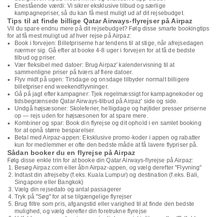
Enestående værdi: Vi sikrer eksklusive tilbud og særlige
kampagnepriser, så du kan få mest muligt ud af dit rejsebudget.
Tips til at finde billige Qatar Airways-flyrejser på Airpaz
Vil du spare endnu mere på dit rejsebudget? Følg disse smarte bookingtips
for at få mest muligt ud af hver rejse på Airpaz:
Book i forvejen: Billetpriserne har tendens til at stige, når afrejsedagen
nærmer sig. Gå efter at booke 4-8 uger i forvejen for at få de bedste
tilbud og priser.
Vær fleksibel med datoer: Brug Airpaz' kalendervisning til at
sammenligne priser på tværs af flere datoer.
Flyv midt på ugen: Tirsdage og onsdage tilbyder normalt billigere
billetpriser end weekendflyvninger.
Gå på jagt efter kampagner: Tjek regelmæssigt for kampagnekoder og
tidsbegrænsede Qatar Airways-tilbud på Airpaz' side og side.
Undgå højsæsoner: Skoleferier, helligdage og højtider presser priserne
op — rejs uden for højsæsonen for at spare mere.
Kombiner og spar: Book din flyrejse og dit ophold i en samlet booking
for at opnå større besparelser.
Betal med Airpaz-appen: Eksklusive promo-koder i appen og rabatter
kun for medlemmer er ofte den bedste måde at få lavere flypriser på.
Sådan booker du en flyrejse på Airpaz
Følg disse enkle trin for at booke din Qatar Airways-flyrejse på Airpaz:
Besøg Airpaz.com eller åbn Airpaz-appen, og vælg derefter "Flyvning"
Indtast din afrejseby (f.eks. Kuala Lumpur) og destination (f.eks. Bali,
Singapore eller Bangkok)
Vælg din rejsedato og antal passagerer
Tryk på "Søg" for at se tilgængelige flyrejser
Brug filtre som pris, afgangstid eller varighed til at finde den bedste
mulighed, og vælg derefter din foretrukne flyrejse