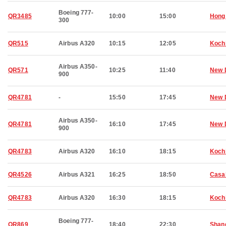
Boeing 777-
QR3485
10:00
15:00
Hong
300
QR515
Airbus A320
10:15
12:05
Koch
Airbus A350-
QR571
10:25
11:40
New 
900
QR4781
-
15:50
17:45
New 
Airbus A350-
QR4781
16:10
17:45
New 
900
QR4783
Airbus A320
16:10
18:15
Koch
QR4526
Airbus A321
16:25
18:50
Casa
QR4783
Airbus A320
16:30
18:15
Koch
Boeing 777-
QR869
18:40
22:30
Shan