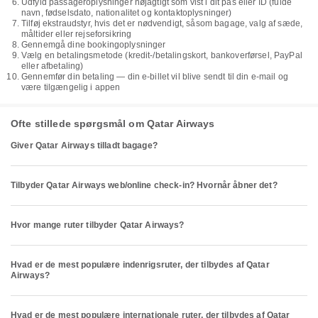
Udfyld passageroplysninger nøjagtigt som vist i dit pas eller ID (fulde
navn, fødselsdato, nationalitet og kontaktoplysninger)
Tilføj ekstraudstyr, hvis det er nødvendigt, såsom bagage, valg af sæde,
måltider eller rejseforsikring
Gennemgå dine bookingoplysninger
Vælg en betalingsmetode (kredit-/betalingskort, bankoverførsel, PayPal
eller afbetaling)
Gennemfør din betaling — din e-billet vil blive sendt til din e-mail og
være tilgængelig i appen
Ofte stillede spørgsmål om Qatar Airways
Giver Qatar Airways tilladt bagage?
Tilbyder Qatar Airways web/online check-in? Hvornår åbner det?
Hvor mange ruter tilbyder Qatar Airways?
Hvad er de mest populære indenrigsruter, der tilbydes af Qatar
Airways?
Hvad er de mest populære internationale ruter, der tilbydes af Qatar