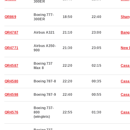
300ER
Boeing 777-
QR869
18:50
22:40
Shan
300ER
QR4787
Airbus A321
21:10
23:00
Bang
Airbus A350-
QR4771
21:30
23:05
New 
900
Boeing 737
QR4587
22:20
02:15
Casa
Max 8
QR4580
Boeing 787-8
22:20
00:35
Casa
QR4598
Boeing 787-9
22:40
00:55
Casa
Boeing 737-
QR4576
800
22:55
01:30
Casa
(winglets)