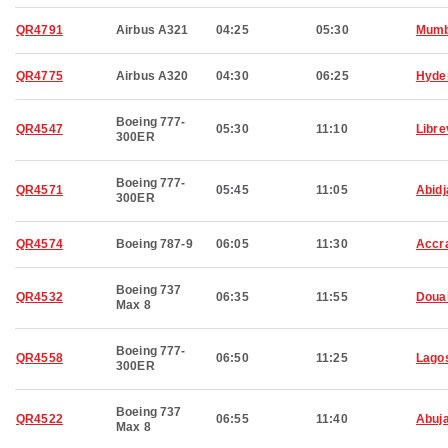
QR4791
Airbus A321
04:25
05:30
Mumb
QR4775
Airbus A320
04:30
06:25
Hyde
Boeing 777-
QR4547
05:30
11:10
Libre
300ER
Boeing 777-
QR4571
05:45
11:05
Abidj
300ER
QR4574
Boeing 787-9
06:05
11:30
Accr
Boeing 737
QR4532
06:35
11:55
Doua
Max 8
Boeing 777-
QR4558
06:50
11:25
Lago
300ER
Boeing 737
QR4522
06:55
11:40
Abuj
Max 8