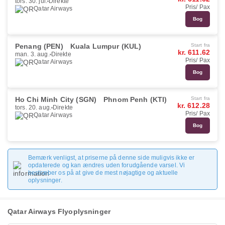
tors. 30. jul.
Direkte
Pris/ Pax
Qatar Airways
Bog
Penang (PEN)
Kuala Lumpur (KUL)
Start fra
kr. 611.62
man. 3. aug.
Direkte
Pris/ Pax
Qatar Airways
Bog
Ho Chi Minh City (SGN)
Phnom Penh (KTI)
Start fra
kr. 612.28
tors. 20. aug.
Direkte
Pris/ Pax
Qatar Airways
Bog
Bemærk venligst, at priserne på denne side muligvis ikke er
opdaterede og kan ændres uden forudgående varsel. Vi
bestræber os på at give de mest nøjagtige og aktuelle
oplysninger.
Qatar Airways Flyoplysninger