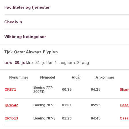
Faciliteter og tjenester
Check-in
Vilkår og betingelser
Tjek Qatar Airways Flyplan
tors. 30. jul.
fre. 31. jul.
lør. 1. aug.
søn. 2. aug.
Flynummer
Flymodel
Afgår
Ankommer
Boeing 777-
QR871
00:35
04:25
Shan
300ER
QR4542
Boeing 787-9
01:01
05:55
Casa
QR4513
Boeing 787-8
01:20
04:45
Casa