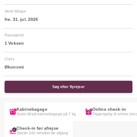
Vend tilbage
fre. 31. jul. 2026
Passagerer
1 Voksen
Class
Økonomi
Søg efter flyrejser
Kabinebagage
Online check-in
Gratis tilladt kabinebagage på 7 kg
Tilgængelig til online chec
Check-in før afrejse
Starter 240 minutter før afgang