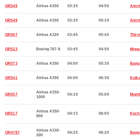
QR549
Airbus A350
03:35
04:50
Amri
QR549
Airbus A350
03:35
05:10
Amri
QR507
Airbus A320
03:45
05:45
Thir
QR523
Boeing 787-8
03:45
04:50
Mopa
QR573
Airbus A350
04:00
05:30
Bang
QR541
Airbus A350
04:00
06:30
Kolk
Airbus A350-
QR557
04:10
05:00
Mumb
1000
Airbus A350-
QR517
04:15
06:05
Koch
900
Airbus A330-
QR4787
04:25
06:20
Bang
200