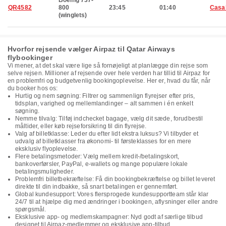
Boeing 737-
QR4582
800
23:45
01:40
Casa
(winglets)
Hvorfor rejsende vælger Airpaz til Qatar Airways
flybookinger
Vi mener, at det skal være lige så fornøjeligt at planlægge din rejse som
selve rejsen. Millioner af rejsende over hele verden har tillid til Airpaz for
en problemfri og budgetvenlig bookingoplevelse. Her er, hvad du får, når
du booker hos os:
Hurtig og nem søgning: Filtrer og sammenlign flyrejser efter pris,
tidsplan, varighed og mellemlandinger – alt sammen i én enkelt
søgning.
Nemme tilvalg: Tilføj indchecket bagage, vælg dit sæde, forudbestil
måltider, eller køb rejseforsikring til din flyrejse.
Valg af billetklasse: Leder du efter lidt ekstra luksus? Vi tilbyder et
udvalg af billetklasser fra økonomi- til førsteklasses for en mere
eksklusiv flyoplevelse.
Flere betalingsmetoder: Vælg mellem kredit-/betalingskort,
bankoverførsler, PayPal, e-wallets og mange populære lokale
betalingsmuligheder.
Problemfri billetbekræftelse: Få din bookingbekræftelse og billet leveret
direkte til din indbakke, så snart betalingen er gennemført.
Global kundesupport: Vores flersprogede kundesupportteam står klar
24/7 til at hjælpe dig med ændringer i bookingen, aflysninger eller andre
spørgsmål.
Eksklusive app- og medlemskampagner: Nyd godt af særlige tilbud
designet til Airpaz-medlemmer og eksklusive app-tilbud.