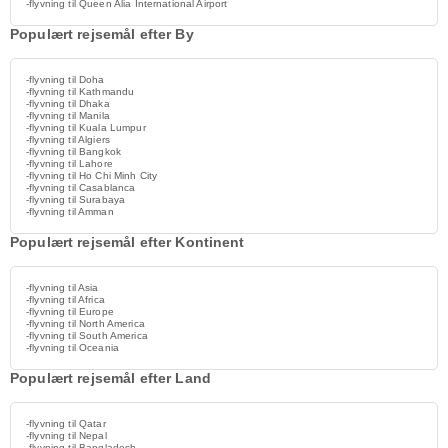
-flyvning til Queen Alia International Airport
Populært rejsemål efter By
-flyvning til Doha
-flyvning til Kathmandu
-flyvning til Dhaka
-flyvning til Manila
-flyvning til Kuala Lumpur
-flyvning til Algiers
-flyvning til Bangkok
-flyvning til Lahore
-flyvning til Ho Chi Minh City
-flyvning til Casablanca
-flyvning til Surabaya
-flyvning til Amman
Populært rejsemål efter Kontinent
-flyvning til Asia
-flyvning til Africa
-flyvning til Europe
-flyvning til North America
-flyvning til South America
-flyvning til Oceania
Populært rejsemål efter Land
-flyvning til Qatar
-flyvning til Nepal
-flyvning til Bangladesh