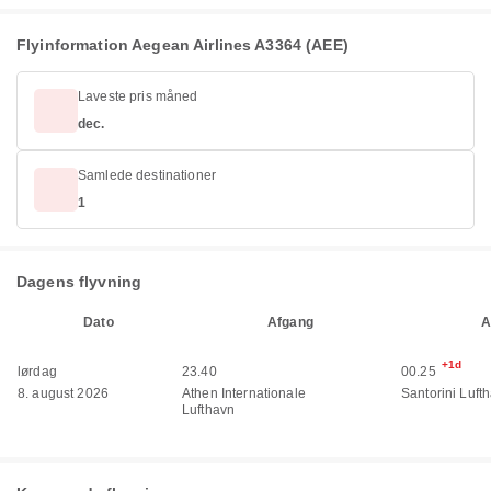
Flyinformation Aegean Airlines A3364 (AEE)
Laveste pris måned
dec.
Samlede destinationer
1
Dagens flyvning
Dato
Afgang
A
+1d
lørdag
23.40
00.25
8. august 2026
Athen Internationale
Santorini Luft
Lufthavn