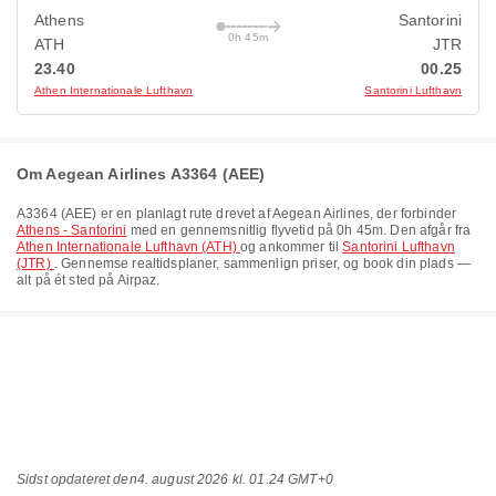
Athens
Santorini
0h 45m
ATH
JTR
23.40
00.25
Athen Internationale Lufthavn
Santorini Lufthavn
Om Aegean Airlines A3364 (AEE)
A3364
(
AEE
) er en planlagt rute drevet af
Aegean Airlines
, der forbinder
Athens - Santorini
med en gennemsnitlig flyvetid på
0h 45m
. Den afgår fra
Athen Internationale Lufthavn (ATH)
og ankommer til
Santorini Lufthavn
(JTR)
. Gennemse realtidsplaner, sammenlign priser, og book din plads —
alt på ét sted på Airpaz.
Sidst opdateret den
4. august 2026 kl. 01.24 GMT+0