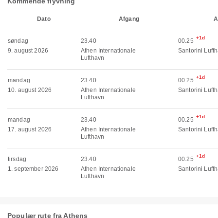
Kommende flyvning
Dato
Afgang
A
+1d
søndag
23.40
00.25
9. august 2026
Athen Internationale
Santorini Luft
Lufthavn
+1d
mandag
23.40
00.25
10. august 2026
Athen Internationale
Santorini Luft
Lufthavn
+1d
mandag
23.40
00.25
17. august 2026
Athen Internationale
Santorini Luft
Lufthavn
+1d
tirsdag
23.40
00.25
1. september 2026
Athen Internationale
Santorini Luft
Lufthavn
Populær rute fra Athens