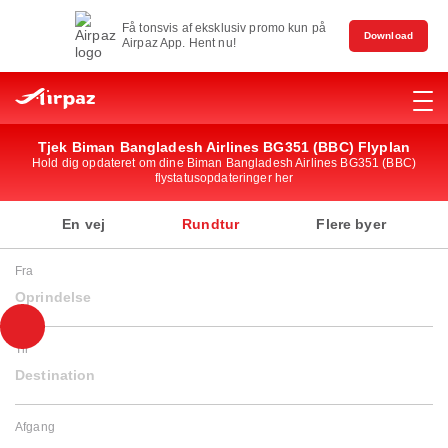
Få tonsvis af eksklusiv promo kun på
Download
Airpaz App. Hent nu!
Tjek Biman Bangladesh Airlines BG351 (BBC) Flyplan
Hold dig opdateret om dine Biman Bangladesh Airlines BG351 (BBC)
flystatusopdateringer her
En vej
Rundtur
Flere byer
Fra
Oprindelse
Til
Destination
Afgang