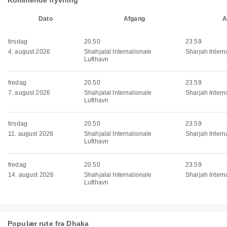
Kommende flyvning
Dato
Afgang
A
tirsdag
20.50
23.59
4. august 2026
Shahjalal Internationale
Sharjah Interna
Lufthavn
fredag
20.50
23.59
7. august 2026
Shahjalal Internationale
Sharjah Interna
Lufthavn
tirsdag
20.50
23.59
11. august 2026
Shahjalal Internationale
Sharjah Interna
Lufthavn
fredag
20.50
23.59
14. august 2026
Shahjalal Internationale
Sharjah Interna
Lufthavn
Populær rute fra Dhaka