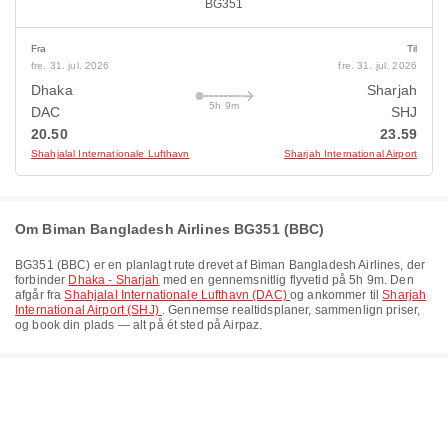
BG351
Fra
Til
fre. 31. jul. 2026
fre. 31. jul. 2026
Dhaka
Sharjah
5h 9m
DAC
SHJ
20.50
23.59
Shahjalal Internationale Lufthavn
Sharjah International Airport
Om Biman Bangladesh Airlines BG351 (BBC)
BG351
(
BBC
) er en planlagt rute drevet af
Biman Bangladesh Airlines
, der
forbinder
Dhaka - Sharjah
med en gennemsnitlig flyvetid på
5h 9m
. Den
afgår fra
Shahjalal Internationale Lufthavn (DAC)
og ankommer til
Sharjah
International Airport (SHJ)
. Gennemse realtidsplaner, sammenlign priser,
og book din plads — alt på ét sted på Airpaz.