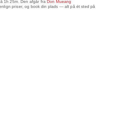
på
1h 25m
. Den afgår fra
Don Mueang
lign priser, og book din plads — alt på ét sted på