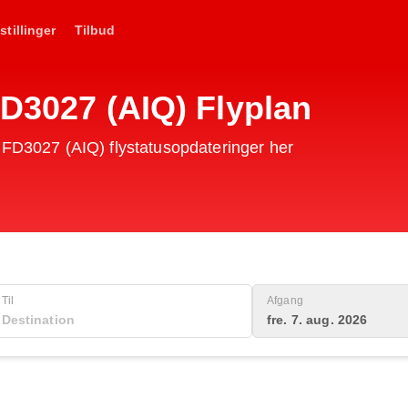
stillinger
Tilbud
FD3027 (AIQ) Flyplan
 FD3027 (AIQ) flystatusopdateringer her
Til
Afgang
fre. 7. aug. 2026