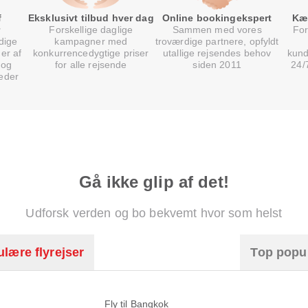
f
Eksklusivt tilbud hver dag
Online bookingekspert
Kæ
Forskellige daglige
Sammen med vores
For
dige
kampagner med
troværdige partnere, opfyldt
er af
konkurrencedygtige priser
utallige rejsendes behov
kund
 og
for alle rejsende
siden 2011
24/
eder
Gå ikke glip af det!
Udforsk verden og bo bekvemt hvor som helst
lære flyrejser
Top popu
Fly til Bangkok