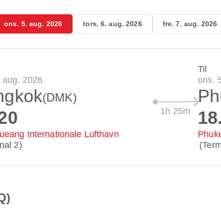
ons. 5. aug. 2026
tors. 6. aug. 2026
fre. 7. aug. 2026
Til
. aug. 2026
ons. 
ngkok
Ph
(DMK)
1h 25m
20
18
eang Internationale Lufthavn
Phuke
nal 2)
(Term
Q)