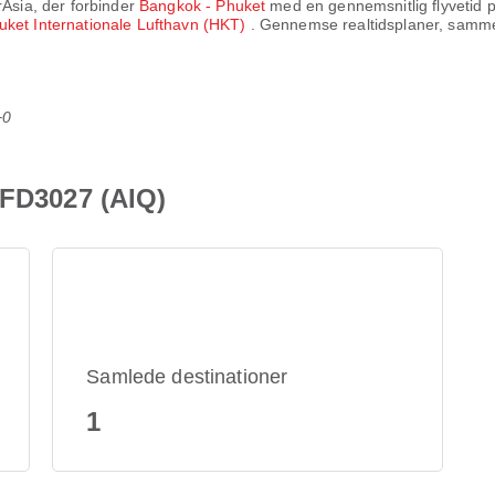
rAsia
, der forbinder
Bangkok - Phuket
med en gennemsnitlig flyvetid 
uket Internationale Lufthavn (HKT)
. Gennemse realtidsplaner, sammen
+0
 FD3027 (AIQ)
Samlede destinationer
1