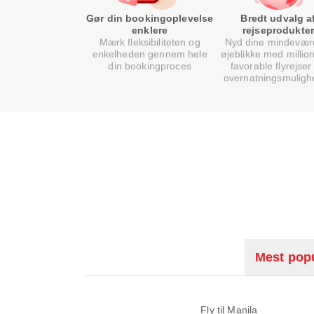
Gør din bookingoplevelse
Bredt udvalg a
enklere
rejseprodukter
Mærk fleksibiliteten og
Nyd dine mindevær
enkelheden gennem hele
øjeblikke med million
din bookingproces
favorable flyrejser
overnatningsmuligh
Mest popu
Fly til Manila