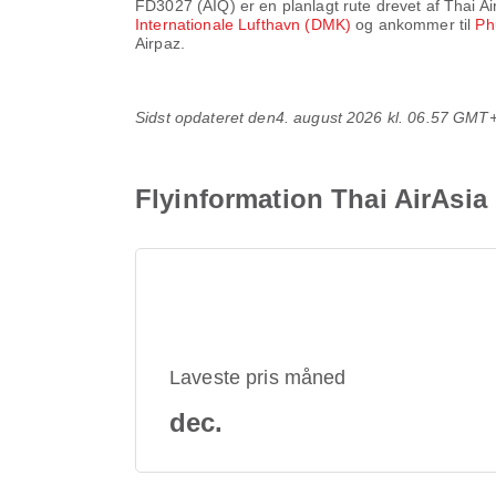
FD3027
(
AIQ
) er en planlagt rute drevet af
Thai Ai
Internationale Lufthavn (DMK)
og ankommer til
Ph
Airpaz.
Sidst opdateret den
4. august 2026 kl. 06.57 GMT
Flyinformation Thai AirAsia
Laveste pris måned
dec.