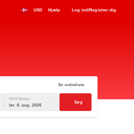
USD
Hjælp
Log ind/Registrer dig
Se ordreliste
Vend tilbage
Søg
lør. 8. aug. 2026