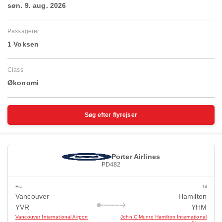
søn. 9. aug. 2026
Passagerer
1 Voksen
Class
Økonomi
Søg efter flyrejser
Porter Airlines
PD482
Fra
Til
Vancouver
Hamilton
YVR
YHM
Vancouver International Airport
John C Munro Hamilton International