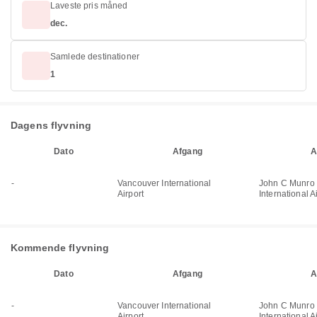
Laveste pris måned
dec.
Samlede destinationer
1
Dagens flyvning
Dato
Afgang
A
-
Vancouver International
John C Munro 
Airport
International A
Kommende flyvning
Dato
Afgang
A
-
Vancouver International
John C Munro 
Airport
International A