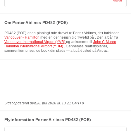
Airport
Om Porter Airlines PD482 (POE)
PD482
(
POE
) er en planlagt rute drevet af
Porter Airlines
, der forbinder
Vancouver - Hamilton
med en gennemsnitlig flyvetid på
. Den afgår fra
Vancouver International Airport (YVR)
og ankommer til
John C Munro
Hamilton International Airport (YHM)
. Gennemse realtidsplaner,
sammenlign priser, og book din plads — alt på ét sted på Airpaz.
Sidst opdateret den
28. juli 2026 kl. 13.21 GMT+0
Flyinformation Porter Airlines PD482 (POE)