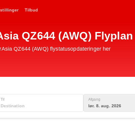
stillinger
Tilbud
rAsia QZ644 (AWQ) Flyplan
irAsia QZ644 (AWQ) flystatusopdateringer her
Til
Afgang
lør. 8. aug. 2026