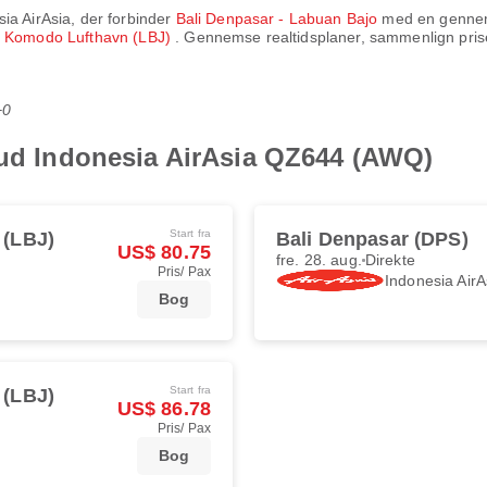
ia AirAsia
, der forbinder
Bali Denpasar - Labuan Bajo
med en gennems
l
Komodo Lufthavn (LBJ)
. Gennemse realtidsplaner, sammenlign prise
+0
bud Indonesia AirAsia QZ644 (AWQ)
Start fra
 (LBJ)
Bali Denpasar (DPS)
US$ 80.75
fre. 28. aug.
Direkte
Pris/ Pax
Indonesia AirA
Bog
Start fra
 (LBJ)
US$ 86.78
Pris/ Pax
Bog