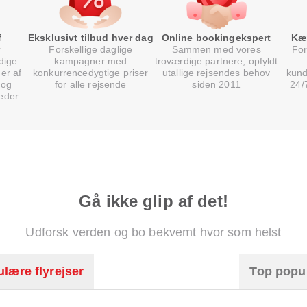
f
Eksklusivt tilbud hver dag
Online bookingekspert
Kæ
Forskellige daglige
Sammen med vores
For
dige
kampagner med
troværdige partnere, opfyldt
er af
konkurrencedygtige priser
utallige rejsendes behov
kund
 og
for alle rejsende
siden 2011
24/
eder
Gå ikke glip af det!
Udforsk verden og bo bekvemt hvor som helst
lære flyrejser
Top popu