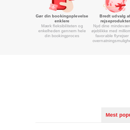
Gør din bookingoplevelse
Bredt udvalg a
enklere
rejseprodukter
Mærk fleksibiliteten og
Nyd dine mindevær
enkelheden gennem hele
øjeblikke med million
din bookingproces
favorable flyrejser
overnatningsmuligh
Mest popu