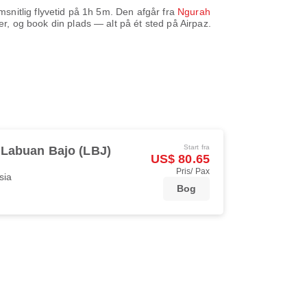
nitlig flyvetid på
1h 5m
. Den afgår fra
Ngurah
r, og book din plads — alt på ét sted på Airpaz.
Start fra
Labuan Bajo (LBJ)
US$ 80.65
Pris/ Pax
sia
Bog