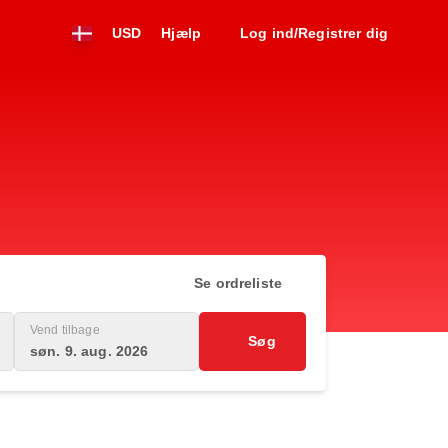
USD
Hjælp
Log ind/Registrer dig
Se ordreliste
Vend tilbage
Søg
søn. 9. aug. 2026