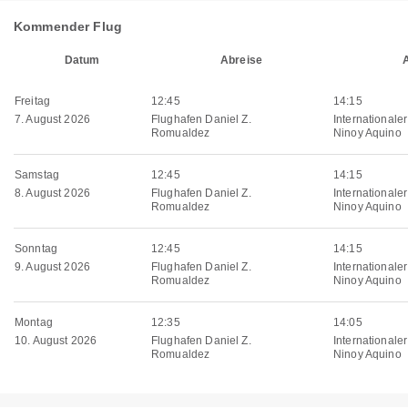
Kommender Flug
Datum
Abreise
Freitag
12:45
14:15
7. August 2026
Flughafen Daniel Z.
Internationale
Romualdez
Ninoy Aquino
Samstag
12:45
14:15
8. August 2026
Flughafen Daniel Z.
Internationale
Romualdez
Ninoy Aquino
Sonntag
12:45
14:15
9. August 2026
Flughafen Daniel Z.
Internationale
Romualdez
Ninoy Aquino
Montag
12:35
14:05
10. August 2026
Flughafen Daniel Z.
Internationale
Romualdez
Ninoy Aquino