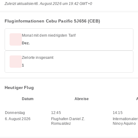
Zuletzt aktualisiert
6. August 2026 um 19:42 GMT+0
Fluginformationen Cebu Pacific 5J656 (CEB)
Monat mit dem niedrigsten Tarif
Dez.
Zielorte insgesamt
1
Heutiger Flug
Datum
Abreise
Donnerstag
12:45
14:15
6. August 2026
Flughafen Daniel Z.
Internationale
Romualdez
Ninoy Aquino