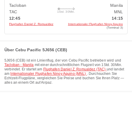
Tacloban
Manila
TAC
MNL
1Std. 30Min.
12:45
14:15
Flughafen Daniel Z. Romualdez
Internationaler Flughafen Ninoy Aquino
(Terminal 3)
Über Cebu Pacific 5J656 (CEB)
5J656
(
CEB
) ist ein Linienflug, der von
Cebu Pacific
betrieben wird und
Tacloban - Manila
mit einer durchschnittlichen Flugzeit von
1Std. 30Min.
verbindet. Er startet am
Flughafen Daniel Z. Romualdez (TAC)
und landet
am
Internationaler Flughafen Ninoy Aquino (MNL)
. Durchsuchen Sie
Echtzeit-Flugpläne, vergleichen Sie Preise und buchen Sie Ihren Platz —
alles an einem Ort auf Airpaz.