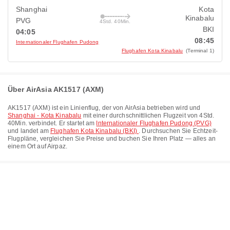
Shanghai
Kota
Kinabalu
PVG
4Std. 40Min.
BKI
04:05
08:45
Internationaler Flughafen Pudong
Flughafen Kota Kinabalu
(Terminal 1)
Über AirAsia AK1517 (AXM)
AK1517
(
AXM
) ist ein Linienflug, der von
AirAsia
betrieben wird und
Shanghai - Kota Kinabalu
mit einer durchschnittlichen Flugzeit von
4Std.
40Min.
verbindet. Er startet am
Internationaler Flughafen Pudong (PVG)
und landet am
Flughafen Kota Kinabalu (BKI)
. Durchsuchen Sie Echtzeit-
Flugpläne, vergleichen Sie Preise und buchen Sie Ihren Platz — alles an
einem Ort auf Airpaz.