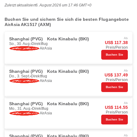
Zuletzt aktualisiert
6. August 2026 um 17:46 GMT+0
Buchen Sie und sichern Sie sich die besten Flugangebote
AirAsia AK1517 (AXM)
Shanghai (PVG)
Kota Kinabalu (BKI)
Ab
US$ 117.38
So., 30. Aug.
Direktflug
Preis/Person
AirAsia
Buchen Sie
Shanghai (PVG)
Kota Kinabalu (BKI)
Ab
US$ 137.49
Do., 3. Sept.
Direktflug
Preis/Person
AirAsia
Buchen Sie
Shanghai (PVG)
Kota Kinabalu (BKI)
Ab
US$ 114.55
Mo., 31. Aug.
Direktflug
Preis/Person
AirAsia
Buchen Sie
Shanghai (PVG)
Kota Kinabalu (BKI)
Ab