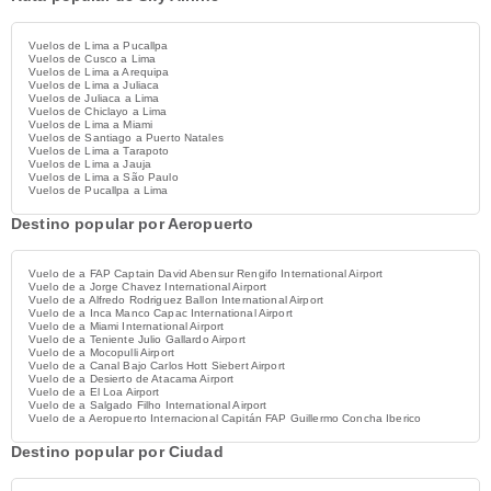
Vuelos de Lima a Pucallpa
Vuelos de Cusco a Lima
Vuelos de Lima a Arequipa
Vuelos de Lima a Juliaca
Vuelos de Juliaca a Lima
Vuelos de Chiclayo a Lima
Vuelos de Lima a Miami
Vuelos de Santiago a Puerto Natales
Vuelos de Lima a Tarapoto
Vuelos de Lima a Jauja
Vuelos de Lima a São Paulo
Vuelos de Pucallpa a Lima
Destino popular por Aeropuerto
Vuelo de a FAP Captain David Abensur Rengifo International Airport
Vuelo de a Jorge Chavez International Airport
Vuelo de a Alfredo Rodriguez Ballon International Airport
Vuelo de a Inca Manco Capac International Airport
Vuelo de a Miami International Airport
Vuelo de a Teniente Julio Gallardo Airport
Vuelo de a Mocopulli Airport
Vuelo de a Canal Bajo Carlos Hott Siebert Airport
Vuelo de a Desierto de Atacama Airport
Vuelo de a El Loa Airport
Vuelo de a Salgado Filho International Airport
Vuelo de a Aeropuerto Internacional Capitán FAP Guillermo Concha Iberico
Destino popular por Ciudad