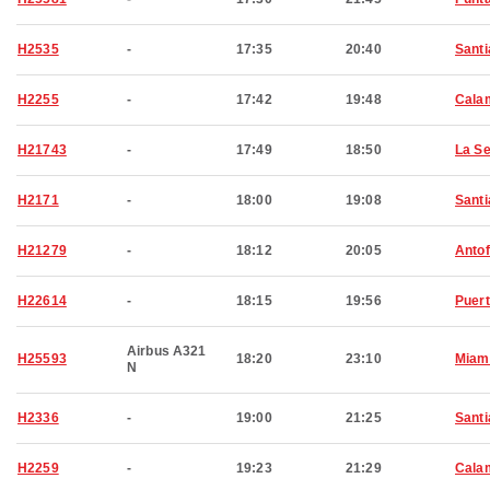
H2535
-
17:35
20:40
Santi
H2255
-
17:42
19:48
Cala
H21743
-
17:49
18:50
La S
H2171
-
18:00
19:08
Santi
H21279
-
18:12
20:05
Anto
H22614
-
18:15
19:56
Puert
Airbus A321
H25593
18:20
23:10
Miam
N
H2336
-
19:00
21:25
Santi
H2259
-
19:23
21:29
Cala