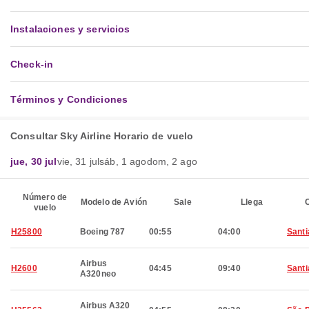
Instalaciones y servicios
Check-in
Términos y Condiciones
Consultar Sky Airline Horario de vuelo
jue, 30 jul
vie, 31 jul
sáb, 1 ago
dom, 2 ago
Número de
Modelo de Avión
Sale
Llega
C
vuelo
H25800
Boeing 787
00:55
04:00
Santi
Airbus
H2600
04:45
09:40
Santi
A320neo
Airbus A320