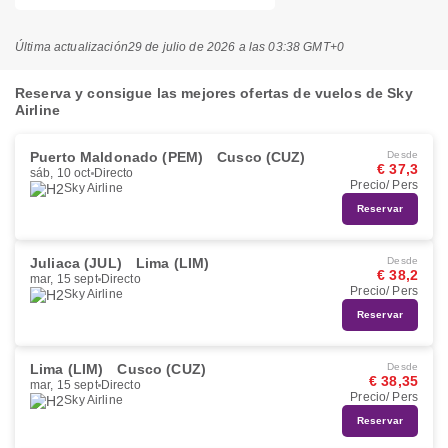
Última actualización
29 de julio de 2026 a las 03:38 GMT+0
Reserva y consigue las mejores ofertas de vuelos de Sky
Airline
Puerto Maldonado (PEM)
Cusco (CUZ)
Desde
€ 37,3
sáb, 10 oct
Directo
Precio/ Pers
Sky Airline
Reservar
Juliaca (JUL)
Lima (LIM)
Desde
€ 38,2
mar, 15 sept
Directo
Precio/ Pers
Sky Airline
Reservar
Lima (LIM)
Cusco (CUZ)
Desde
€ 38,35
mar, 15 sept
Directo
Precio/ Pers
Sky Airline
Reservar