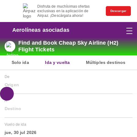
Disfruta de muchísimas ofertas
exclusivas en la aplicación de
Descargar
Airpaz. ¡Descárgala ahora!
Aerolíneas asociadas
Find and Book Cheap Sky Airline (H2)
Flight Tickets
Solo ida
Ida y vuelta
Múltiples destinos
De
Origen
A
Destino
Vuelo de ida
jue, 30 jul 2026