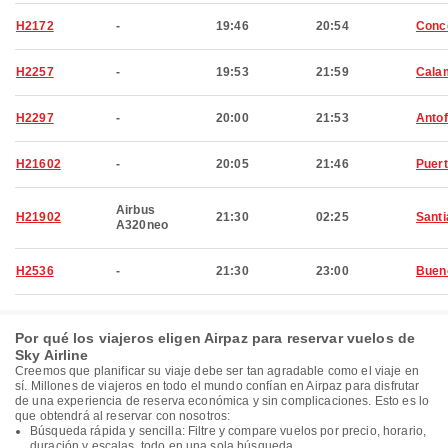
H2172
-
19:46
20:54
Conc
H2257
-
19:53
21:59
Cala
H2297
-
20:00
21:53
Anto
H21602
-
20:05
21:46
Puert
Airbus
H21902
21:30
02:25
Santi
A320neo
H2536
-
21:30
23:00
Buen
Por qué los viajeros eligen Airpaz para reservar vuelos de
Sky Airline
Creemos que planificar su viaje debe ser tan agradable como el viaje en
sí. Millones de viajeros en todo el mundo confían en Airpaz para disfrutar
de una experiencia de reserva económica y sin complicaciones. Esto es lo
que obtendrá al reservar con nosotros:
Búsqueda rápida y sencilla: Filtre y compare vuelos por precio, horario,
duración y escalas, todo en una sola búsqueda.