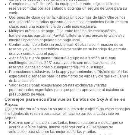
Complementos fáciles: Añada equipaje facturado, elija su asiento,
reserve comidas por adelantado u obtenga un seguro de viaje para su
vuelo.
Opciones de clase de tarifa: ¿Busca un poco más de lujo? Ofrecemos
una selección de tarifas que van desde clase económica hasta primera
clase, para una experiencia de vuelo más exclusiva.
Múltiples métodos de pago: Elija entre tarjetas de crédito/débito,
transferencias bancarias, PayPal, billeteras electrónicas (e-wallets) y
muchas opciones populares de pago local.
Confirmación de billete sin problemas: Reciba la confirmación de su
reserva y el billete electrónico directamente en su bandeja de entrada
una vez completado el pago.
Atención al cliente global: Nuestro equipo de atención al cliente
multilingüe está listo 24/7 para ayudarle con modificaciones de
reservas, cancelaciones o cualquier pregunta que tenga.
Promociones exclusivas de la app y para miembros: Disfrute de ofertas
especiales diseñadas para los miembros de Airpaz y ofertas exclusivas
de la aplicación.
Valor excepcional: Aseguramos ofertas exclusivas y tarifas
promocionales especiales para que pueda aprovechar al máximo su
presupuesto de viaje.
Consejos para encontrar vuelos baratos de Sky Airline en
Airpaz
¿Quiere ahorrar aún más en su presupuesto de viaje? Siga estos consejos
inteligentes de reserva para sacar el máximo partido a cada viaje en
Airpaz:
Reserve con antelación: Las tarifas tienden a subir a medida que se
acerca el día de salida. Intente reservar con 4 a 8 semanas de
antelación para obtener las mejores ofertas y tarifas.