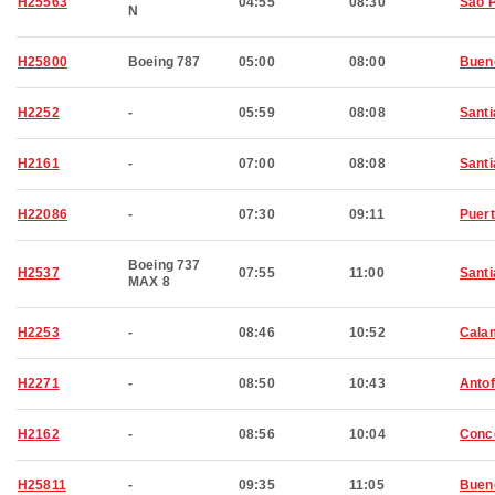
H25563
04:55
08:30
São 
N
H25800
Boeing 787
05:00
08:00
Buen
H2252
-
05:59
08:08
Santi
H2161
-
07:00
08:08
Santi
H22086
-
07:30
09:11
Puert
Boeing 737
H2537
07:55
11:00
Santi
MAX 8
H2253
-
08:46
10:52
Cala
H2271
-
08:50
10:43
Anto
H2162
-
08:56
10:04
Conc
H25811
-
09:35
11:05
Buen