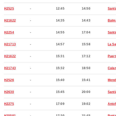
H2525
-
12:45
14:50
Santi
H21622
-
14:35
14:43
Balm
H2254
-
14:55
17:04
Santi
H21713
-
14:57
15:58
La S
H21622
-
15:31
17:12
Puert
H21743
-
15:32
18:50
Cala
H2526
-
15:40
15:41
Mend
H2630
-
15:45
20:00
Santi
H2275
-
17:09
19:02
Anto
H25581
-
17:30
21:45
Punt