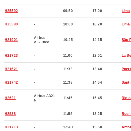
H25592
-
09:50
17:00
Lima
H25580
-
10:00
16:20
Lima
Airbus
H21901
10:45
14:15
São 
A320neo
H21723
-
11:00
12:01
La S
H21621
-
11:33
13:40
Puert
H21742
-
11:38
14:54
Santi
Airbus A321
H2621
11:45
15:45
Rio d
N
H2538
-
11:55
13:25
Buen
H21713
-
12:43
15:58
Anto