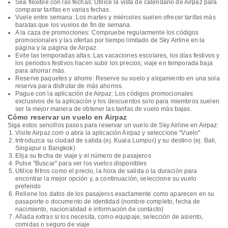
Sea flexible con las fechas: Utilice la vista de calendario de Airpaz para
comparar tarifas en varias fechas.
Vuele entre semana: Los martes y miércoles suelen ofrecer tarifas más
baratas que los vuelos de fin de semana.
A la caza de promociones: Compruebe regularmente los códigos
promocionales y las ofertas por tiempo limitado de Sky Airline en la
página y la página de Airpaz.
Evite las temporadas altas: Las vacaciones escolares, los días festivos y
los periodos festivos hacen subir los precios; viaje en temporada baja
para ahorrar más.
Reserve paquetes y ahorre: Reserve su vuelo y alojamiento en una sola
reserva para disfrutar de más ahorros.
Pague con la aplicación de Airpaz: Los códigos promocionales
exclusivos de la aplicación y los descuentos solo para miembros suelen
ser la mejor manera de obtener las tarifas de vuelo más bajas.
Cómo reservar un vuelo en Airpaz
Siga estos sencillos pasos para reservar un vuelo de Sky Airline en Airpaz:
Visite Airpaz.com o abra la aplicación Airpaz y seleccione "Vuelo"
Introduzca su ciudad de salida (ej. Kuala Lumpur) y su destino (ej. Bali,
Singapur o Bangkok)
Elija su fecha de viaje y el número de pasajeros
Pulse "Buscar" para ver los vuelos disponibles
Utilice filtros como el precio, la hora de salida o la duración para
encontrar la mejor opción y, a continuación, seleccione su vuelo
preferido
Rellene los datos de los pasajeros exactamente como aparecen en su
pasaporte o documento de identidad (nombre completo, fecha de
nacimiento, nacionalidad e información de contacto)
Añada extras si los necesita, como equipaje, selección de asiento,
comidas o seguro de viaje