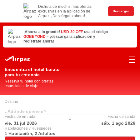
Disfruta de muchísimas ofertas
exclusivas en la aplicación de
Descargar
Airpaz. ¡Descárgala ahora!
¡Ahorra a lo grande!
USD 30 OFF
usa el código
GOBEYOND
– ¡descarga la aplicación y
regístrate ahora!
Encuentra el hotel barato
para tu estancia
Reserva tu hotel con ofertas
especiales de viaje
Destino
¿Adónde quiere ir?
Fecha de entrada
Fecha de salida
1
vie, 31 jul 2026
sáb, 1 ago 2026
Habitaciones y Huéspedes
1 Habitación, 2 Adultos