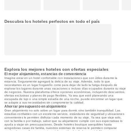
Descubra los hoteles perfectos en todo el país
Explora los mejores hoteles con ofertas especiales
El mejor alojamiento, estancias de conveniencia
Imagine estar en un hotel confortable con instalaciones que son útiles durante la
estancia. Seguramente agregará la delicia de su viaje. Además, todo lo que
necesitamos es un lugar hogareño como para dejar de lado la fatiga después de
explorar los lugares durante unas vacaciones o incluso días ocupados durante su viaje
de negocios. Nuestra plataforma ofrece opciones económicas, incluyendo descuentos,
ofertas exclusivas y planes de pago flexibles. Ya sea que esté planeando una
escapada de lujo o una simple estadía de una noche, puede encontrar un lugar que
se adapte a sus necesidades sin comprometer la calidad.
Ahorrar presupuesto en alojamiento
Gran alojamiento no solo sobre un lugar para dormir, sino también tranquilidad. Las
estadías confiables con un excelente servicio, estándares de seguridad y ubicaciones
convenientes le permiten disfrutar cada momento de su viaje. Ya sea que viaje solo,
con la familia o por trabajo, saber que su alojamiento cumple con sus expectativas lo
ayuda a viajar sin preocupaciones. Desde hoteles boutique asequibles hasta
acogedoras casas de familia, nuestros sistemas de reserva le permiten comparar