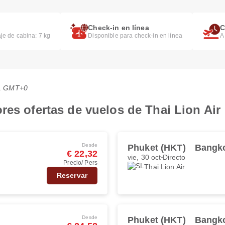
Check-in en línea
C
je de cabina: 7 kg
Disponible para check-in en línea
A
:41 GMT+0
res ofertas de vuelos de Thai Lion Air
Desde
Phuket (HKT)
Bangk
€ 22,32
vie, 30 oct
Directo
Precio/ Pers
Thai Lion Air
Reservar
Desde
Phuket (HKT)
Bangk