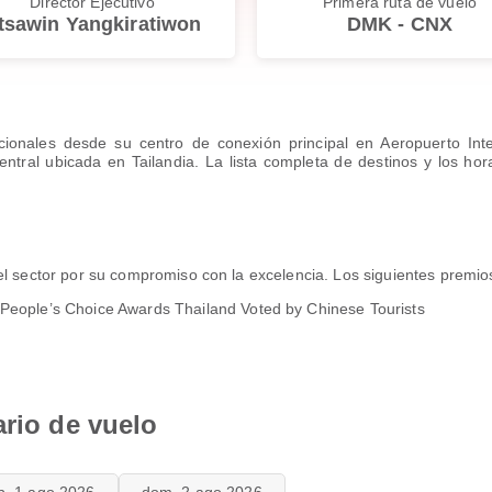
Director Ejecutivo
Primera ruta de vuelo
tsawin Yangkiratiwon
DMK - CNX
acionales desde su centro de conexión principal en Aeropuerto In
tral ubicada en Tailandia. La lista completa de destinos y los hor
el sector por su compromiso con la excelencia. Los siguientes premios
eople’s Choice Awards Thailand Voted by Chinese Tourists
ario de vuelo