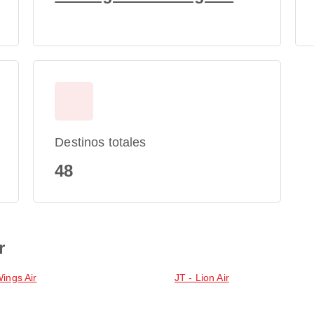
Destinos totales
48
r
Wings Air
JT - Lion Air