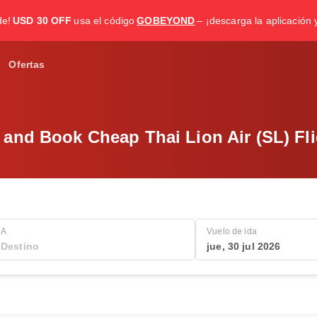
de!
USD 30 OFF
usa el código
GOBEYOND
– ¡descarga la aplicación 
Ofertas
 and Book Cheap Thai Lion Air (SL) Fli
A
Vuelo de ida
jue, 30 jul 2026