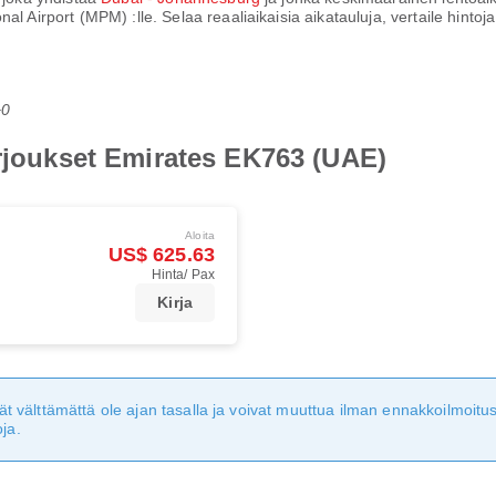
onal Airport (MPM)
:lle. Selaa reaaliaikaisia aikatauluja, vertaile hint
+0
arjoukset Emirates EK763 (UAE)
Aloita
US$ 625.63
Hinta/ Pax
Kirja
eivät välttämättä ole ajan tasalla ja voivat muuttua ilman ennakkoilmoi
ja.