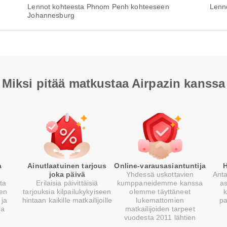
Lennot kohteesta Phnom Penh kohteeseen
Lenn
Johannesburg
Miksi pitää matkustaa Airpazin kanssa
a
Ainutlaatuinen tarjous
Online-varausasiantuntija
H
joka päivä
Yhdessä uskottavien
Anta
sta
Erilaisia päivittäisiä
kumppaneidemme kanssa
a
ien
tarjouksia kilpailukykyiseen
olemme täyttäneet
k
 ja
hintaan kaikille matkailijoille
lukemattomien
pa
la
matkailijoiden tarpeet
vuodesta 2011 lähtien