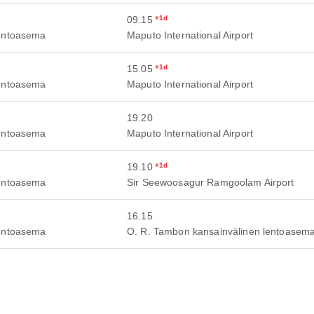
09.15
+1d
lentoasema
Maputo International Airport
15.05
+1d
lentoasema
Maputo International Airport
19.20
lentoasema
Maputo International Airport
19.10
+1d
lentoasema
Sir Seewoosagur Ramgoolam Airport
16.15
lentoasema
O. R. Tambon kansainvälinen lentoasem