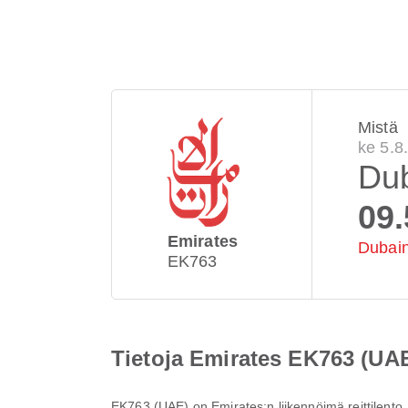
Mistä
ke 5.8
Du
09.
Emirates
Dubain
EK763
Tietoja Emirates EK763 (UA
EK763
(
UAE
) on
Emirates
:n liikennöimä reittilento