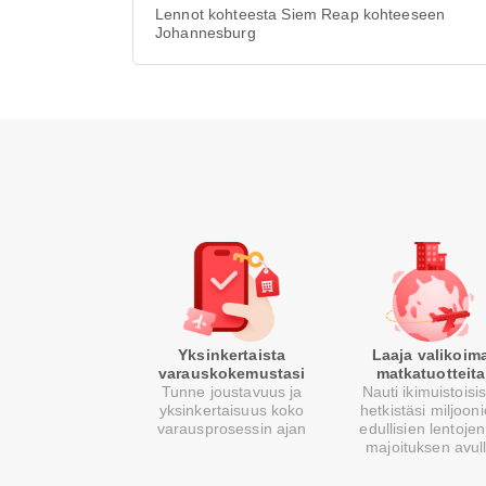
Lennot kohteesta Siem Reap kohteeseen
Johannesburg
Yksinkertaista
Laaja valikoim
varauskokemustasi
matkatuotteita
Tunne joustavuus ja
Nauti ikimuistoisi
yksinkertaisuus koko
hetkistäsi miljoon
varausprosessin ajan
edullisien lentojen
majoituksen avul