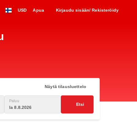
USD
Apua
Kirjaudu sisään/ Rekisteröidy
u
Näytä tilausluettelo
Paluu
Etsi
la 8.8.2026