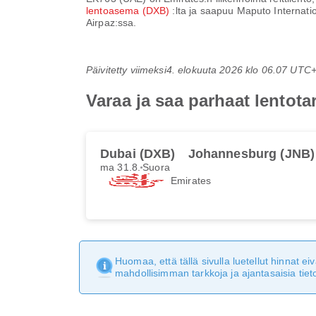
lentoasema (DXB)
:lta ja saapuu
Maputo Internati
Airpaz:ssa.
Päivitetty viimeksi
4. elokuuta 2026 klo 06.07 UTC
Varaa ja saa parhaat lentot
Dubai (DXB)
Johannesburg (JNB)
ma 31.8.
Suora
Emirates
Huomaa, että tällä sivulla luetellut hinnat 
mahdollisimman tarkkoja ja ajantasaisia tieto