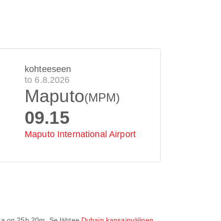
kohteeseen
to 6.8.2026
Maputo
(MPM)
09.15
Maputo International Airport
ka on
25h 20m
. Se lähtee
Dubain kansainvälinen