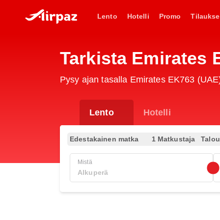
Lento
Hotelli
Promo
Tilaukse
Tarkista Emirates 
Pysy ajan tasalla Emirates EK763 (UAE) l
Lento
Hotelli
Edestakainen matka
1 Matkustaja
Talo
Mistä