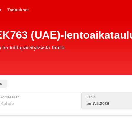
t
Tarjoukset
EK763 (UAE)-lentoaikataul
entotilapäivityksistä täällä
us
kohteeseen
Lähtö
pe 7.8.2026