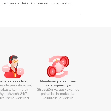
ot kohteesta Dakar kohteeseen Johannesburg
ellä asiakastuki
Maailman paikallinen
malla parasta apua,
varausjännitys
siakastukemme on
Stressitön varauskokemus
äytettävissä 24/7
paikallisella maksulla,
ikallisella kielelläsi
valuutalla ja kielellä