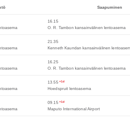
htö
Saapuminen
16.15
entoasema
O. R. Tambon kansainvälinen lentoasema
21.35
entoasema
Kenneth Kaundan kansainvälinen lentoase
16.25
entoasema
O. R. Tambon kansainvälinen lentoasema
13.55
+1d
entoasema
Hoedspruit lentoasema
09.15
+1d
entoasema
Maputo International Airport