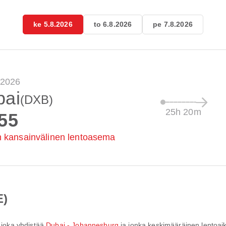
ke 5.8.2026
to 6.8.2026
pe 7.8.2026
.2026
bai
(DXB)
25h 20m
55
 kansainvälinen lentoasema
E)
, joka yhdistää
Dubai - Johannesburg
ja jonka keskimääräinen lentoai