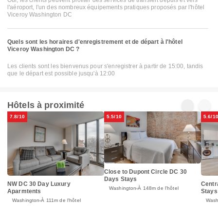
l'aéroport, l'un des nombreux équipements pratiques proposés par l'hôtel
Viceroy Washington DC
Quels sont les horaires d'enregistrement et de départ à l'hôtel
Viceroy Washington DC ?
Les clients sont les bienvenus pour s'enregistrer à partir de 15:00, tandis
que le départ est possible jusqu'à 12:00
Hôtels à proximité
7.8/10
5.5/10
5.6/1
Close to Dupont Circle DC 30
Days Stays
NW DC 30 Day Luxury
Centr
Washington
À 148m de l'hôtel
Aparmtents
Stays
Washington
À 111m de l'hôtel
Wash