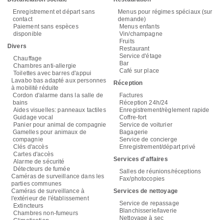
Enregistrement et départ sans
Menus pour régimes spéciaux (sur
contact
demande)
Paiement sans espèces
Menus enfants
disponible
Vin/champagne
Fruits
Divers
Restaurant
Service d'étage
Chauffage
Bar
Chambres anti-allergie
Café sur place
Toilettes avec barres d'appui
Lavabo bas adapté aux personnes
Réception
à mobilité réduite
Cordon d'alarme dans la salle de
Factures
bains
Réception 24h/24
Aides visuelles: panneaux tactiles
Enregistrement/règlement rapide
Guidage vocal
Coffre-fort
Panier pour animal de compagnie
Service de voiturier
Gamelles pour animaux de
Bagagerie
compagnie
Service de concierge
Clés d'accès
Enregistrement/départ privé
Cartes d'accès
Services d'affaires
Alarme de sécurité
Détecteurs de fumée
Salles de réunions/réceptions
Caméras de surveillance dans les
Fax/photocopies
parties communes
Caméras de surveillance à
Services de nettoyage
l'extérieur de l'établissement
Service de repassage
Extincteurs
Blanchisserie/laverie
Chambres non-fumeurs
Nettoyage à sec