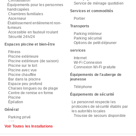
Climatisation
Service de ménage quotidien
Équipements pour les personnes
handicapées
Services et commodités
Chambres familiales
Ascenseur
Portier
Établissement entièrement non-
Transports
fumeurs
Accessible en fauteuil roulant
Parking intérieur
Sécurité 24h/24
Parking sécurisé
Options de petit-déjeuner
Espaces piscine et bien-être
services
Fitness
Piscine extérieure
Internet
Piscine extérieure (de saison)
Wi-Fi Connexion
Piscine sur le toit
Connexion Wi-Fi gratuite
Piscine avec vue
Piscine chauffée
Équipements de l'auberge de
Bar dans la piscine
jeunesse
Espace peu profond
Téléphone
Chaises longues ou de plage
Centre de remise en forme
Équipements de sécurité
Piscine
Épilation
Le personnel respecte les
protocoles de sécurité établis par
Général
les autorités locales
Trousse de secours disponible
Parking privé
Voir Toutes les Installations