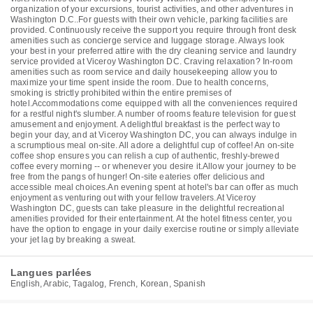
organization of your excursions, tourist activities, and other adventures in
Washington D.C..For guests with their own vehicle, parking facilities are
provided. Continuously receive the support you require through front desk
amenities such as concierge service and luggage storage. Always look
your best in your preferred attire with the dry cleaning service and laundry
service provided at Viceroy Washington DC. Craving relaxation? In-room
amenities such as room service and daily housekeeping allow you to
maximize your time spent inside the room. Due to health concerns,
smoking is strictly prohibited within the entire premises of
hotel.Accommodations come equipped with all the conveniences required
for a restful night's slumber. A number of rooms feature television for guest
amusement and enjoyment. A delightful breakfast is the perfect way to
begin your day, and at Viceroy Washington DC, you can always indulge in
a scrumptious meal on-site. All adore a delightful cup of coffee! An on-site
coffee shop ensures you can relish a cup of authentic, freshly-brewed
coffee every morning -- or whenever you desire it.Allow your journey to be
free from the pangs of hunger! On-site eateries offer delicious and
accessible meal choices.An evening spent at hotel's bar can offer as much
enjoyment as venturing out with your fellow travelers.At Viceroy
Washington DC, guests can take pleasure in the delightful recreational
amenities provided for their entertainment. At the hotel fitness center, you
have the option to engage in your daily exercise routine or simply alleviate
your jet lag by breaking a sweat.
Langues parlées
English, Arabic, Tagalog, French, Korean, Spanish