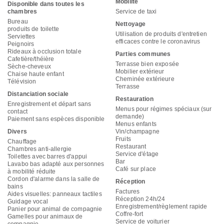
Mobilité
Disponible dans toutes les
chambres
Service de taxi
Bureau
Nettoyage
produits de toilette
Utilisation de produits d'entretien
Serviettes
efficaces contre le coronavirus
Peignoirs
Rideaux à occlusion totale
Parties communes
Cafetière/théière
Terrasse bien exposée
Sèche-cheveux
Mobilier extérieur
Chaise haute enfant
Cheminée extérieure
Télévision
Terrasse
Distanciation sociale
Restauration
Enregistrement et départ sans
Menus pour régimes spéciaux (sur
contact
demande)
Paiement sans espèces disponible
Menus enfants
Divers
Vin/champagne
Fruits
Chauffage
Restaurant
Chambres anti-allergie
Service d'étage
Toilettes avec barres d'appui
Bar
Lavabo bas adapté aux personnes
Café sur place
à mobilité réduite
Cordon d'alarme dans la salle de
Réception
bains
Factures
Aides visuelles: panneaux tactiles
Réception 24h/24
Guidage vocal
Enregistrement/règlement rapide
Panier pour animal de compagnie
Coffre-fort
Gamelles pour animaux de
Service de voiturier
compagnie