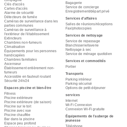
Bagagerie
Clés d'accès
Service de concierge
Cartes d'accès
Enregistrement/départ privé
Alarme de sécurité
Détecteurs de fumée
Services d'affaires
Caméras de surveillance dans les
Salles de réunions/réceptions
parties communes
Fax/photocopies
Caméras de surveillance à
l'extérieur de l'établissement
Services de nettoyage
Extincteurs
Service de repassage
Chambres non-fumeurs
Blanchisserie/laverie
Climatisation
Nettoyage à sec
Équipements pour les personnes
Service de ménage quotidien
handicapées
Chambres familiales
Services et commodités
Ascenseur
Portier
Établissement entièrement non-
fumeurs
Transports
Accessible en fauteuil roulant
Parking intérieur
Sécurité 24h/24
Parking sécurisé
Espaces piscine et bien-être
Options de petit-déjeuner
Fitness
services
Piscine extérieure
Internet
Piscine extérieure (de saison)
Wi-Fi Connexion
Piscine sur le toit
Connexion Wi-Fi gratuite
Piscine avec vue
Piscine chauffée
Équipements de l'auberge de
Bar dans la piscine
jeunesse
Espace peu profond
Téléphone