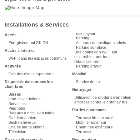
Installations & Services
Wifi payant
Accès
Parking
Enregistrement 24h/24
Animaux domestiques admis
Parking sur place
Accès à internet
Une connexion Wi-Fi est
disponible dans tout
Wi-Fi dans les espaces communs
l'établissement
Activités
Parking gratuit
Galeries d'art temporaires
Mobilité
Disponible dans toutes les
Service de taxi
chambres
Nettoyage
Bureau
Utilisation de produits d'entretien
produits de toilette
efficaces contre le coronavirus
Serviettes
Peignoirs
Parties communes
Rideaux à occlusion totale
Cafetière/théière
Terrasse bien exposée
Sèche-cheveux
Mobilier extérieur
Chaise haute enfant
Cheminée extérieure
Télévision
Terrasse
Distanciation sociale
Restauration