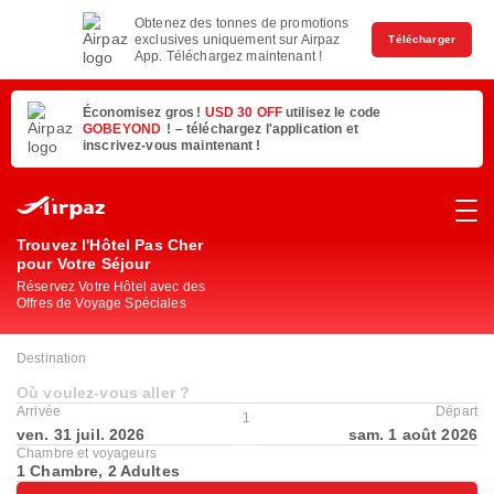
Obtenez des tonnes de promotions
exclusives uniquement sur Airpaz
Télécharger
App. Téléchargez maintenant !
Économisez gros !
USD 30 OFF
utilisez le code
GOBEYOND
! – téléchargez l'application et
inscrivez-vous maintenant !
Trouvez l'Hôtel Pas Cher
pour Votre Séjour
Réservez Votre Hôtel avec des
Offres de Voyage Spéciales
Destination
Où voulez-vous aller ?
Arrivée
Départ
1
ven. 31 juil. 2026
sam. 1 août 2026
Chambre et voyageurs
1 Chambre, 2 Adultes