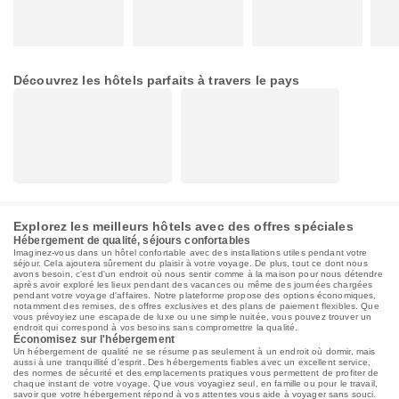
Découvrez les hôtels parfaits à travers le pays
Explorez les meilleurs hôtels avec des offres spéciales
Hébergement de qualité, séjours confortables
Imaginez-vous dans un hôtel confortable avec des installations utiles pendant votre
séjour. Cela ajoutera sûrement du plaisir à votre voyage. De plus, tout ce dont nous
avons besoin, c'est d'un endroit où nous sentir comme à la maison pour nous détendre
après avoir exploré les lieux pendant des vacances ou même des journées chargées
pendant votre voyage d'affaires. Notre plateforme propose des options économiques,
notamment des remises, des offres exclusives et des plans de paiement flexibles. Que
vous prévoyiez une escapade de luxe ou une simple nuitée, vous pouvez trouver un
endroit qui correspond à vos besoins sans compromettre la qualité.
Économisez sur l'hébergement
Un hébergement de qualité ne se résume pas seulement à un endroit où dormir, mais
aussi à une tranquillité d'esprit. Des hébergements fiables avec un excellent service,
des normes de sécurité et des emplacements pratiques vous permettent de profiter de
chaque instant de votre voyage. Que vous voyagiez seul, en famille ou pour le travail,
savoir que votre hébergement répond à vos attentes vous aide à voyager sans souci.