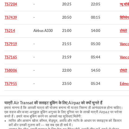
TS7204
-
20:25
22:05
न्यू यॉर्
TS7439
-
20:50
00:15
विनिपेग
TS214
Airbus A330
21:00
14:00
टोरंटो
TS7919
-
21:55
05:30
Vanco
TS7165
-
21:59
05:44
Vanco
TS8006
-
22:00
14:50
टोरंटो
TS7955
-
23:50
05:34
Edmo
यात्री Air Transat की फ़्लाइट बुकिंग के लिए Airpaz को क्यों चुनते हैं
हमारा मानना है कि आपकी यात्रा की योजना बनाना भी यात्रा जितना ही आनंददायक होना चाहिए।
एक सहज और बजट-अनुकूल बुकिंग अनुभव के लिए दुनिया भर के लाखों यात्री Airpaz पर भरोसा
करते हैं। हमारे साथ बुकिंग करने पर आपको यह सुविधाएं मिलेंगी:
त्वरित और आसान खोज: कीमत, शेड्यूल, अवधि और स्टॉप के आधार पर फ़्लाइट्स को फ़िल्टर
करें और उनकी तुलना करें — यह सब एक ही सर्च में।