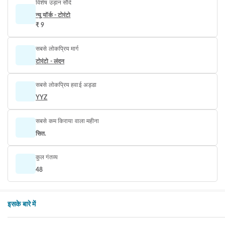
विशेष उड़ान सौदे
न्यू यॉर्क - टोरंटो
₹ 9
सबसे लोकप्रिय मार्ग
टोरंटो - लंदन
सबसे लोकप्रिय हवाई अड्डा
YYZ
सबसे कम किराया वाला महीना
सित.
कुल गंतव्य
48
इसके बारे में