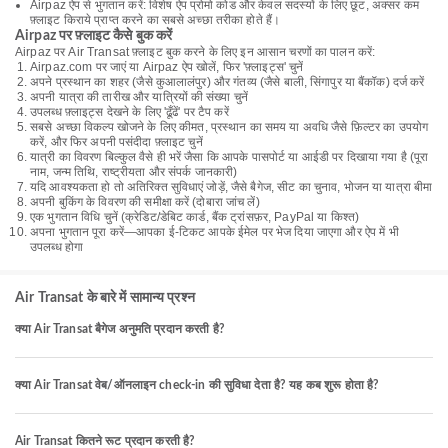
Airpaz ऐप से भुगतान करें: विशेष ऐप प्रोमो कोड और केवल सदस्यों के लिए छूट, अक्सर कम
फ़्लाइट किराये प्राप्त करने का सबसे अच्छा तरीका होते हैं।
Airpaz पर फ़्लाइट कैसे बुक करें
Airpaz पर Air Transat फ़्लाइट बुक करने के लिए इन आसान चरणों का पालन करें:
Airpaz.com पर जाएं या Airpaz ऐप खोलें, फिर 'फ़्लाइट्स' चुनें
अपने प्रस्थान का शहर (जैसे कुआलालंपुर) और गंतव्य (जैसे बाली, सिंगापुर या बैंकॉक) दर्ज करें
अपनी यात्रा की तारीख और यात्रियों की संख्या चुनें
उपलब्ध फ़्लाइट्स देखने के लिए 'ढूँढें' पर टैप करें
सबसे अच्छा विकल्प खोजने के लिए कीमत, प्रस्थान का समय या अवधि जैसे फ़िल्टर का उपयोग
करें, और फिर अपनी पसंदीदा फ़्लाइट चुनें
यात्री का विवरण बिल्कुल वैसे ही भरें जैसा कि आपके पासपोर्ट या आईडी पर दिखाया गया है (पूरा
नाम, जन्म तिथि, राष्ट्रीयता और संपर्क जानकारी)
यदि आवश्यकता हो तो अतिरिक्त सुविधाएं जोड़ें, जैसे बैगेज, सीट का चुनाव, भोजन या यात्रा बीमा
अपनी बुकिंग के विवरण की समीक्षा करें (दोबारा जांच लें)
एक भुगतान विधि चुनें (क्रेडिट/डेबिट कार्ड, बैंक ट्रांसफ़र, PayPal या किश्त)
अपना भुगतान पूरा करें—आपका ई-टिकट आपके ईमेल पर भेज दिया जाएगा और ऐप में भी
उपलब्ध होगा
Air Transat के बारे में सामान्य प्रश्न
क्या Air Transat बैगेज अनुमति प्रदान करती है?
क्या Air Transat वेब/ऑनलाइन check-in की सुविधा देता है? यह कब शुरू होता है?
Air Transat कितने रूट प्रदान करती है?