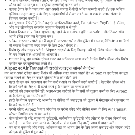
आसान ऐड-ऑन: अपनी फ़्लाइट के लिए चेक-इन बैगेज जोड़ें, अपनी सीट चुनें, पहले से भोजन
ऑर्डर करें, या यात्रा बीमा (ट्रैवल इंश्योरेंस) प्राप्त करें।
क्लास फ़ेयर के विकल्प: क्या आप अपनी यात्रा में थोड़ी अधिक लग्ज़री चाहते हैं? एक अधिक
प्रीमियम उड़ान अनुभव के लिए हम इकोनॉमी से लेकर फ़र्स्ट क्लास तक के क्लास फ़ेयर के
विकल्प प्रदान करते हैं।
कई भुगतान विधियाँ (पेमेंट मेथड्स): क्रेडिट/डेबिट कार्ड, बैंक ट्रांसफ़र, PayPal, ई-वॉलेट,
और कई लोकप्रिय स्थानीय भुगतान विकल्पों में से चुनें।
निर्बाध टिकट कन्फ़र्मेशन: भुगतान पूरा होने के बाद अपना बुकिंग कन्फ़र्मेशन और टिकट सीधे
अपने ईमेल इनबॉक्स में प्राप्त करें।
ग्लोबल कस्टमर सपोर्ट: हमारी बहुभाषी कस्टमर सपोर्ट टीम बुकिंग में बदलाव, कैंसिलेशन या किसी
भी सवाल में आपकी मदद करने के लिए 24/7 तैयार है।
विशेष ऐप और सदस्य प्रोमो: Airpaz सदस्यों के लिए डिज़ाइन की गई विशेष डील्स और केवल
ऐप पर मिलने वाले ऑफ़र्स का आनंद लें।
शानदार वैल्यू: हम आपके ट्रैवल बजट का अधिकतम लाभ उठाने के लिए विशेष डील्स और विशेष
प्रमोशनल दरें सुनिश्चित करते हैं।
Airpaz पर Air Transat की सस्ती फ़्लाइट्स खोजने के टिप्स
क्या आप अपने ट्रैवल बजट में और भी अधिक बचत करना चाहते हैं? Airpaz पर हर ट्रिप का पूरा
फ़ायदा उठाने के लिए इन स्मार्ट बुकिंग टिप्स को फ़ॉलो करें:
पहले से बुक करें: प्रस्थान का दिन करीब आने पर किराये बढ़ने लगते हैं। बेहतरीन डील्स और
किराये पाने के लिए 4–8 हफ़्ते पहले बुकिंग करने का प्रयास करें।
तारीखों को लेकर लचीले रहें: अलग-अलग तारीखों के किरायों की तुलना करने के लिए Airpaz
के कैलेंडर व्यू का उपयोग करें।
हफ़्ते के बीच में उड़ान भरें: आमतौर पर वीकेंड की फ़्लाइट्स की तुलना में मंगलवार और बुधवार को
किराये सस्ते होते हैं।
प्रोमो खोजें: Airpaz के पेज और पेज पर प्रोमो कोड और सीमित समय के लिए Air Transat
ऑफ़र नियमित रूप से चेक करें।
पीक सीज़न से बचें: स्कूल की छुट्टियों, सार्वजनिक छुट्टियों और त्योहारों के दौरान किराये बढ़
जाते हैं — अधिक बचत करने के लिए ऑफ़-पीक (कम भीड़ वाले) समय में यात्रा करें।
एक साथ बुक करें और बचाएं: अधिक बचत का आनंद लेने के लिए अपनी फ़्लाइट और होटल (स्टे)
को एक ही बुकिंग में बुक करें।