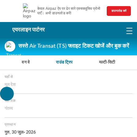
केवल Airpaz ऐप पर ढेर सारे एक्सक्लूसिव प्रोमो
डाउनलोड करें
पाएँ। अभी डाउनलोड करें!
एयरलाइन पार्टनर
सस्ते Air Transat (TS) फ्लाइट टिकट खोजें और बुक करें
वन वे
राउंड ट्रिप
मल्टी-सिटी
यहाँ से
मूल देश
यहाँ तक
गंतव्य
प्रस्थान
गुरु, 30 जुल॰ 2026