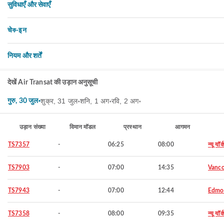
सुविधाएँ और सेवाएँ
चेক-इन
नियम और शर्तें
देखें Air Transat की उड़ान अनुसूची
शुक्र, 31 जुल॰
शनि, 1 अग॰
रवि, 2 अग॰
गुरु, 30 जुल॰
उड़ान संख्या
विमान मॉडल
प्रस्थान
आगमन
TS7357
-
06:25
08:00
न्यू यॉर्
TS7903
-
07:00
14:35
Vanco
TS7943
-
07:00
12:44
Edmo
TS7358
-
08:00
09:35
न्यू यॉर्