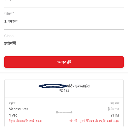
यात्रियों
1 वयस्‍क
Class
इकोनॉमी
फ़्लाइट ढूँढें
पोर्टर एयरलाइंस
PD482
यहाँ से
यहाँ तक
Vancouver
हैमिल्टन
YVR
YHM
वैंकूवर अंतरराष्ट्रीय हवाई अड्डा
जॉन सी। मुनरो हैमिल्टन अंतर्राष्ट्रीय हवाई अड्डा