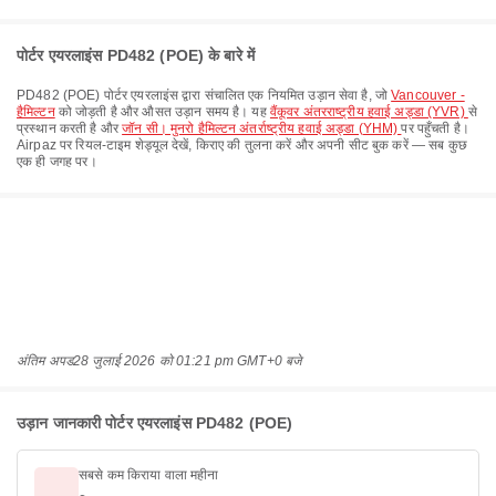
पोर्टर एयरलाइंस PD482 (POE) के बारे में
PD482
(
POE
)
पोर्टर एयरलाइंस
द्वारा संचालित एक नियमित उड़ान सेवा है, जो
Vancouver -
हैमिल्टन
को जोड़ती है और औसत उड़ान समय
है। यह
वैंकूवर अंतरराष्ट्रीय हवाई अड्डा (YVR)
से
प्रस्थान करती है और
जॉन सी। मुनरो हैमिल्टन अंतर्राष्ट्रीय हवाई अड्डा (YHM)
पर पहुँचती है।
Airpaz पर रियल-टाइम शेड्यूल देखें, किराए की तुलना करें और अपनी सीट बुक करें — सब कुछ
एक ही जगह पर।
अंतिम अपड
28 जुलाई 2026 को 01:21 pm GMT+0 बजे
उड़ान जानकारी पोर्टर एयरलाइंस PD482 (POE)
सबसे कम किराया वाला महीना