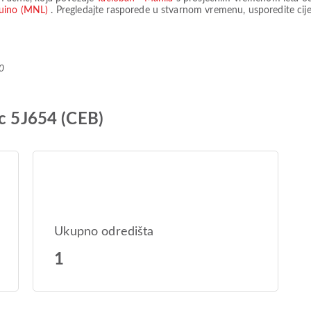
quino (MNL)
. Pregledajte rasporede u stvarnom vremenu, usporedite cije
0
ic 5J654 (CEB)
Ukupno odredišta
1