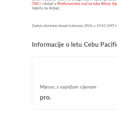
(TAC)
i dolazi u
Međunarodna zračna luka Ninoy A
mjestu na Airpaz.
Zadnje ažurirano dana
6. kolovoza 2026. u 19:42 GMT+
Informacije o letu Cebu Pacif
Mjesec s najnižom cijenom
pro.