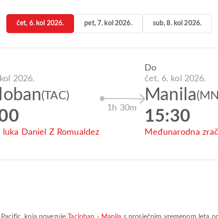
čet, 6. kol 2026.
pet, 7. kol 2026.
sub, 8. kol 2026.
Do
 kol 2026.
čet, 6. kol 2026.
loban
Manila
(TAC)
(MN
1h 30m
:00
15:30
 luka Daniel Z Romualdez
Međunarodna zrač
Pacific
, koja povezuje
Tacloban - Manila
s prosječnim vremenom leta o