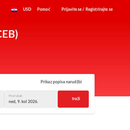
USD
Pomoć
Prijavite se / Registrirajte se
CEB)
Prikaz popisa narudžbi
Povratak
traži
ned, 9. kol 2026.