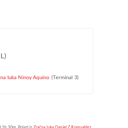
L)
na luka Ninoy Aquino
(Terminal 3)
d
1h 30m
. Polazi iz
Zračna luka Daniel Z Romualdez