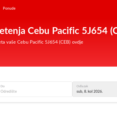
Ponude
letenja Cebu Pacific 5J654 (
 leta vaše Cebu Pacific 5J654 (CEB) ovdje
Do
Odlazak
sub, 8. kol 2026.