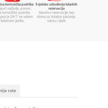
zna korisnička podrška
Svjetsko uzbuđenje lokalnih
ajući najbolju pomoć,
rezervacija
a korisnička podrška
Iskustvo rezervacije bez
pna je 24/7 na vašem
stresa uz lokalno plaćanje,
lokalnom jeziku
valutu i jezik
nije rute