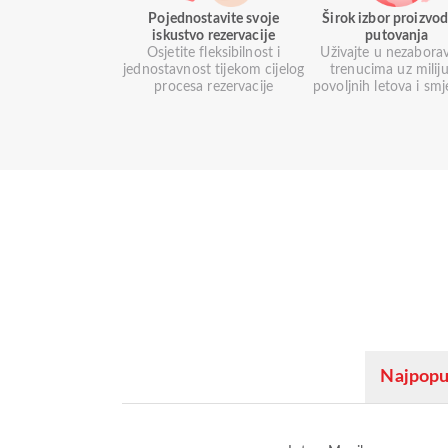
Pojednostavite svoje
Širok izbor proizvod
iskustvo rezervacije
putovanja
Osjetite fleksibilnost i
Uživajte u nezabora
jednostavnost tijekom cijelog
trenucima uz milij
procesa rezervacije
povoljnih letova i smj
Najpopul