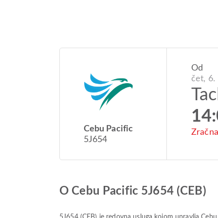
Od
čet, 6.
Tac
14
Cebu Pacific
Zračna
5J654
O Cebu Pacific 5J654 (CEB)
5J654
(
CEB
) je redovna usluga kojom upravlja
Cebu 