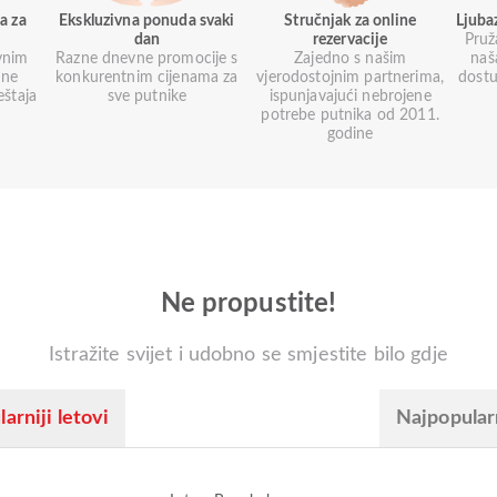
a za
Ekskluzivna ponuda svaki
Stručnjak za online
Ljuba
dan
rezervacije
Pruž
vnim
Razne dnevne promocije s
Zajedno s našim
naš
une
konkurentnim cijenama za
vjerodostojnim partnerima,
dostu
eštaja
sve putnike
ispunjavajući nebrojene
potrebe putnika od 2011.
godine
Ne propustite!
Istražite svijet i udobno se smjestite bilo gdje
arniji letovi
Najpopular