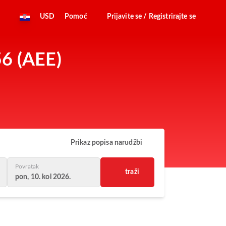
USD
Pomoć
Prijavite se / Registrirajte se
56 (AEE)
Prikaz popisa narudžbi
Povratak
traži
pon, 10. kol 2026.