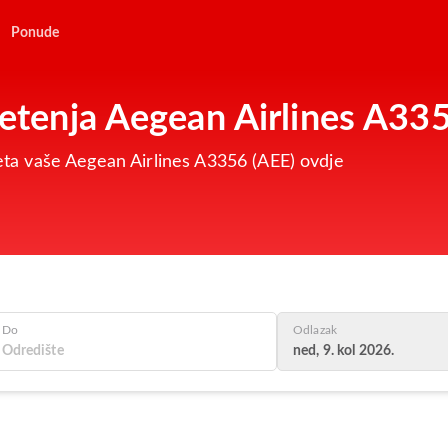
Ponude
letenja Aegean Airlines A33
 leta vaše Aegean Airlines A3356 (AEE) ovdje
Do
Odlazak
ned, 9. kol 2026.