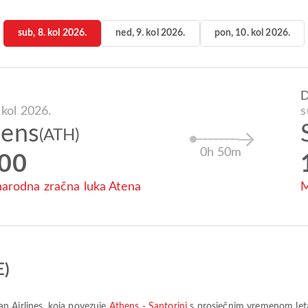
sub, 8. kol 2026.
ned, 9. kol 2026.
pon, 10. kol 2026.
 kol 2026.
s
hens
(ATH)
0h 50m
:00
rodna zračna luka Atena
M
E)
n Airlines
, koja povezuje
Athens - Santorini
s prosječnim vremenom le