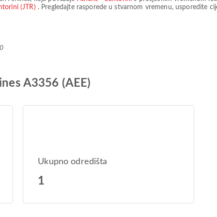
torini (JTR)
. Pregledajte rasporede u stvarnom vremenu, usporedite cije
+0
lines A3356 (AEE)
Ukupno odredišta
1