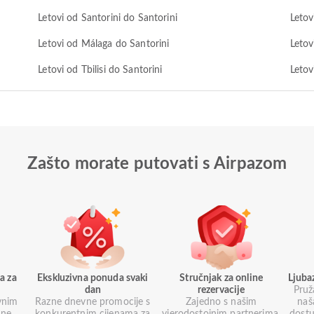
Letovi od Santorini do Santorini
Letov
Letovi od Málaga do Santorini
Letov
Letovi od Tbilisi do Santorini
Letov
Zašto morate putovati s Airpazom
a za
Ekskluzivna ponuda svaki
Stručnjak za online
Ljuba
dan
rezervacije
Pruž
vnim
Razne dnevne promocije s
Zajedno s našim
naš