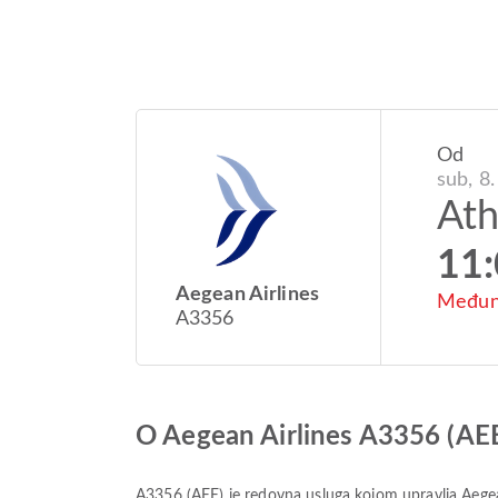
Od
sub, 8.
At
11
Aegean Airlines
Međuna
A3356
O Aegean Airlines A3356 (AE
A3356
(
AEE
) je redovna usluga kojom upravlja
Aegea