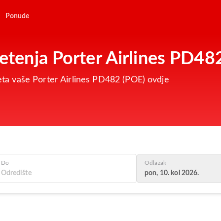
Ponude
letenja Porter Airlines PD48
 leta vaše Porter Airlines PD482 (POE) ovdje
Do
Odlazak
pon, 10. kol 2026.