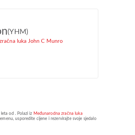
on
(YHM)
račna luka John C Munro
 leta od
. Polazi iz
Međunarodna zračna luka
menu, usporedite cijene i rezervirajte svoje sjedalo