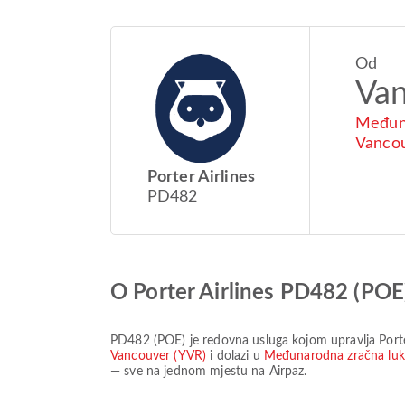
Od
Va
Međuna
Vanco
Porter Airlines
PD482
O Porter Airlines PD482 (POE
PD482
(
POE
) je redovna usluga kojom upravlja
Port
Vancouver (YVR)
i dolazi u
Međunarodna zračna lu
— sve na jednom mjestu na Airpaz.