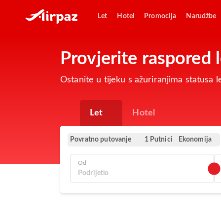
Let
Hotel
Promocija
Narudžbe
Provjerite raspored 
Ostanite u tijeku s ažuriranjima statusa
Let
Hotel
Povratno putovanje
Ekonomija
1 Putnici
Od