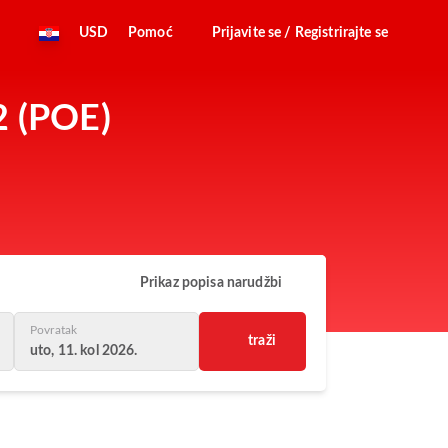
USD
Pomoć
Prijavite se / Registrirajte se
2 (POE)
Prikaz popisa narudžbi
Povratak
traži
uto, 11. kol 2026.