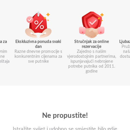
a za
Ekskluzivna ponuda svaki
Stručnjak za online
Ljuba
dan
rezervacije
Pruž
vnim
Razne dnevne promocije s
Zajedno s našim
naš
une
konkurentnim cijenama za
vjerodostojnim partnerima,
dostu
eštaja
sve putnike
ispunjavajući nebrojene
potrebe putnika od 2011.
godine
Ne propustite!
Istražite svijet i udobno se smjestite bilo gdje