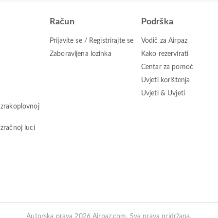
Račun
Podrška
Prijavite se / Registrirajte se
Vodič za Airpaz
Zaboravljena lozinka
Kako rezervirati
Centar za pomoć
Uvjeti korištenja
Uvjeti & Uvjeti
 zrakoplovnoj
zračnoj luci
Autorska prava 2026 Airpaz.com. Sva prava pridržana.