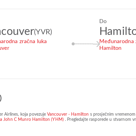
Do
ncouver
Hamilt
(YVR)
rodna zračna luka
Međunarodna z
uver
Hamilton
)
er Airlines
, koja povezuje
Vancouver - Hamilton
s prosječnim vremenom
ka John C Munro Hamilton (YHM)
. Pregledajte rasporede u stvarnom vre