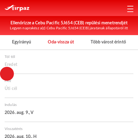
Ellenőrizze a Cebu Pacific 5J654 (CEB) repülési menetrendjét
Legyen naprakész a(z) Cebu Pacific 5J654 (CEB) járatának állapotáról itt
Egyirányú
Oda-vissza út
Több várost érintő
Tól től
Eredet
Hoz
Úti cél
Indulás
2026. aug. 9., V
Visszatérés
2026. aug. 10., H