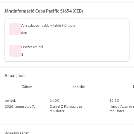
Járatinformáció Cebu Pacific 5J654 (CEB)
A legalacsonyabb viteldíj hónapja
dec
Összes úti cél
1
A mai járat
Dátum
Indulás
péntek
14:00
15:30
2026. augusztus 7.
Daniel Z Romualdez
Ninoy Aquino 
repülőtér
repülőtér
Közelgő járat