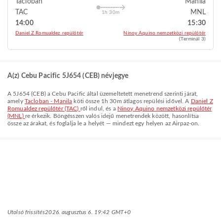
Tacloban
Manila
TAC
MNL
1h 30m
14:00
15:30
Daniel Z Romualdez repülőtér
Ninoy Aquino nemzetközi repülőtér
(Terminál 3)
A(z) Cebu Pacific 5J654 (CEB) névjegye
A
5J654
(
CEB
) a
Cebu Pacific
által üzemeltetett menetrend szerinti járat,
amely
Tacloban - Manila
köti össze
1h 30m
átlagos repülési idővel. A
Daniel Z
Romualdez repülőtér (TAC)
ről indul, és a
Ninoy Aquino nemzetközi repülőtér
(MNL)
re érkezik. Böngésszen valós idejű menetrendek között, hasonlítsa
össze az árakat, és foglalja le a helyét — mindezt egy helyen az Airpaz-on.
Utolsó frissítés
2026. augusztus 6. 19:42 GMT+0