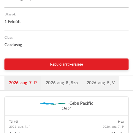
Utasok
1 Felnőtt
Class
Gazdaság
Repülőjárat keresése
2026. aug. 7., P
2026. aug. 8., Szo
2026. aug. 9., V
Cebu Pacific
5J654
Tól től
Hoz
2026. aug. 7., P
2026. aug. 7., P