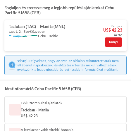
Foglaljon és szerezze meg a legjobb repülési ajánlatokat Cebu
Pacific 5J658 (CEB)
Tacloban (TAC)
Manila (MNL)
Kezdje a
US$ 42.23
szept. 2., Sze
Közvetlen
Ár/fő
Cebu Pacific
Könyv
Felhívjuk figyelmét, hogy az ezen az oldalon feltüntetett árak nem
feltétlenül naprakészek, és előzetes értesítés nélkül változhatnak.
Igyekszünk a legpontosabb és legfrissebb információkat nyújtani.
Járatinformáció Cebu Pacific 5J658 (CEB)
Exkluzív repülési ajánlatok
Tacloban - Manila
US$ 42.23
A legalacsonyabb viteldíj hónapja