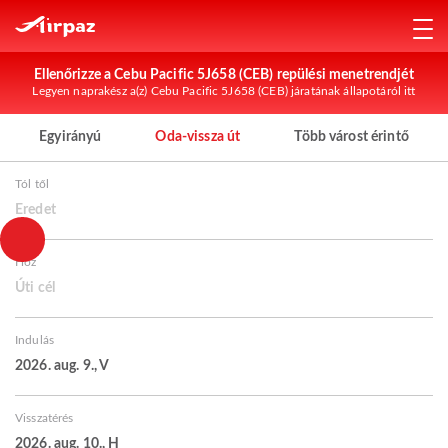
Ellenőrizze a Cebu Pacific 5J658 (CEB) repülési menetrendjét
Legyen naprakész a(z) Cebu Pacific 5J658 (CEB) járatának állapotáról itt
Egyirányú
Oda-vissza út
Több várost érintő
Tól től
Eredet
Hoz
Úti cél
Indulás
2026. aug. 9., V
Visszatérés
2026. aug. 10., H