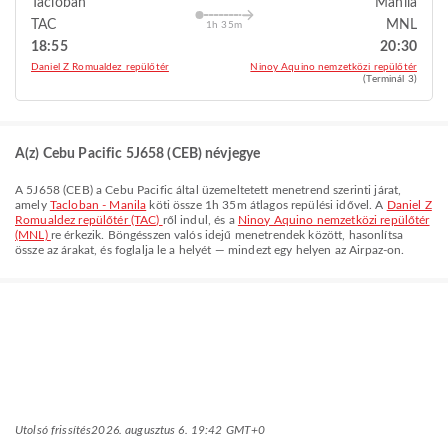
Tacloban
Manila
TAC
MNL
1h 35m
18:55
20:30
Daniel Z Romualdez repülőtér
Ninoy Aquino nemzetközi repülőtér
(Terminál 3)
A(z) Cebu Pacific 5J658 (CEB) névjegye
A
5J658
(
CEB
) a
Cebu Pacific
által üzemeltetett menetrend szerinti járat,
amely
Tacloban - Manila
köti össze
1h 35m
átlagos repülési idővel. A
Daniel Z
Romualdez repülőtér (TAC)
ről indul, és a
Ninoy Aquino nemzetközi repülőtér
(MNL)
re érkezik. Böngésszen valós idejű menetrendek között, hasonlítsa
össze az árakat, és foglalja le a helyét — mindezt egy helyen az Airpaz-on.
Utolsó frissítés
2026. augusztus 6. 19:42 GMT+0