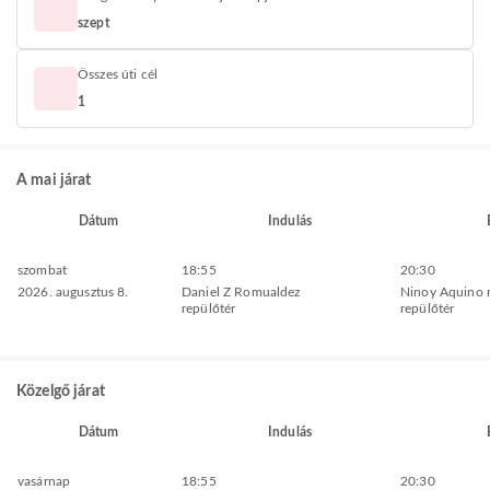
szept
Összes úti cél
1
A mai járat
Dátum
Indulás
szombat
18:55
20:30
2026. augusztus 8.
Daniel Z Romualdez
Ninoy Aquino 
repülőtér
repülőtér
Közelgő járat
Dátum
Indulás
vasárnap
18:55
20:30