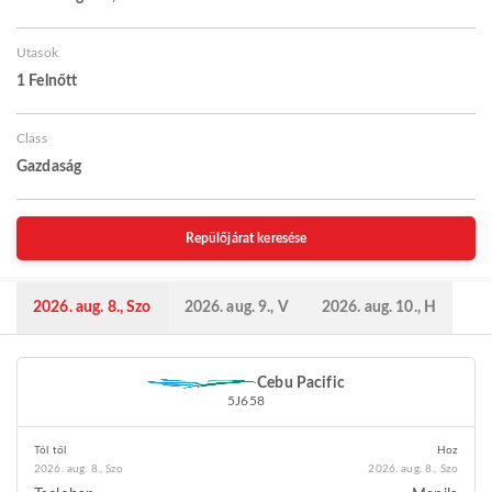
Utasok
1 Felnőtt
Class
Gazdaság
Repülőjárat keresése
2026. aug. 8., Szo
2026. aug. 9., V
2026. aug. 10., H
Cebu Pacific
5J658
Tól től
Hoz
2026. aug. 8., Szo
2026. aug. 8., Szo