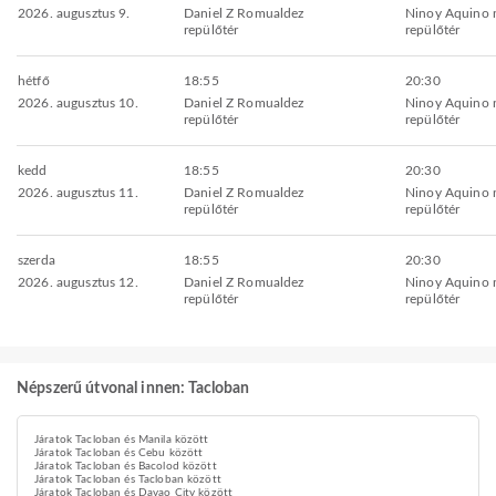
2026. augusztus 9.
Daniel Z Romualdez
Ninoy Aquino 
repülőtér
repülőtér
hétfő
18:55
20:30
2026. augusztus 10.
Daniel Z Romualdez
Ninoy Aquino 
repülőtér
repülőtér
kedd
18:55
20:30
2026. augusztus 11.
Daniel Z Romualdez
Ninoy Aquino 
repülőtér
repülőtér
szerda
18:55
20:30
2026. augusztus 12.
Daniel Z Romualdez
Ninoy Aquino 
repülőtér
repülőtér
Népszerű útvonal innen: Tacloban
Járatok Tacloban és Manila között
Járatok Tacloban és Cebu között
Járatok Tacloban és Bacolod között
Járatok Tacloban és Tacloban között
Járatok Tacloban és Davao City között