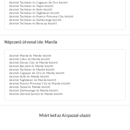
Járatok Tacloban és Cagayan de Oro között
Járatok Tacloban és Taipei között
Járatok Tacloban és Iloilo között
Járatok Tacloban és Tagbilaran között
Járatok Tacloban és Puerto Princesa City között
Járatok Tacloban és Zamboanga között
Járatok Tacloban és Boracay között
Népszerű útvonal ide: Manila
Járatok Manila és Manila között
Járatok Cebu és Manila között
Járatok Davao City és Manila között
Járatok Bacolod és Manila között
Járatok Tacloban és Manila között
Járatok Cagayan de Oro és Manila között
Járatok Iloilo és Manila között
Járatok Tagbilaran és Manila között
Járatok Puerto Princesa City és Manila között
Járatok Taipei és Manila között
Járatok Zamboanga és Manila között
Járatok General Santos és Manila között
Miért kell az Airpazzal utazni