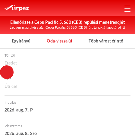
Ellenőrizze a Cebu Pacific 5J660 (CEB) repülési menetrendjét
Legyen naprakész a(z) Cebu Pacific 5J660 (CEB) járatának állapotáról itt
Egyirányú
Oda-vissza út
Több várost érintő
Tól től
Eredet
Hoz
Úti cél
Indulás
2026. aug. 7., P
Visszatérés
2026. aug. 8., Szo