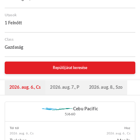
Utasok
1 Felnőtt
Class
Gazdaság
Repülőjárat keresése
2026. aug. 6., Cs
2026. aug. 7., P
2026. aug. 8., Szo
Cebu Pacific
5J660
Tól től
Hoz
2026. aug. 6., Cs
2026. aug. 6., Cs