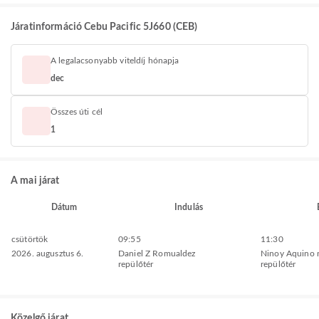
Járatinformáció Cebu Pacific 5J660 (CEB)
A legalacsonyabb viteldíj hónapja
dec
Összes úti cél
1
A mai járat
Dátum
Indulás
csütörtök
09:55
11:30
2026. augusztus 6.
Daniel Z Romualdez
Ninoy Aquino 
repülőtér
repülőtér
Közelgő járat