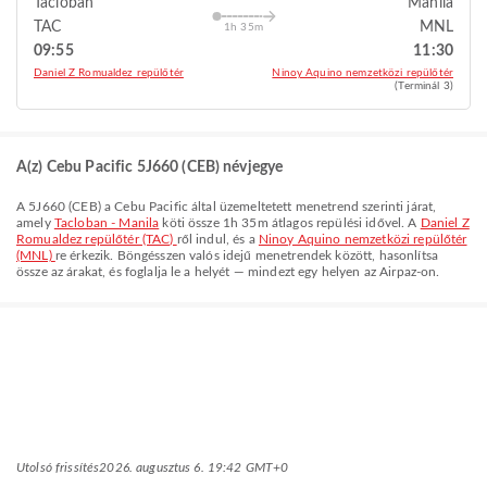
Tacloban
Manila
TAC
MNL
1h 35m
09:55
11:30
Daniel Z Romualdez repülőtér
Ninoy Aquino nemzetközi repülőtér
(Terminál 3)
A(z) Cebu Pacific 5J660 (CEB) névjegye
A
5J660
(
CEB
) a
Cebu Pacific
által üzemeltetett menetrend szerinti járat,
amely
Tacloban - Manila
köti össze
1h 35m
átlagos repülési idővel. A
Daniel Z
Romualdez repülőtér (TAC)
ről indul, és a
Ninoy Aquino nemzetközi repülőtér
(MNL)
re érkezik. Böngésszen valós idejű menetrendek között, hasonlítsa
össze az árakat, és foglalja le a helyét — mindezt egy helyen az Airpaz-on.
Utolsó frissítés
2026. augusztus 6. 19:42 GMT+0