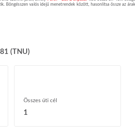
zik. Böngésszen valós idejű menetrendek között, hasonlítsa össze az áraka
B81 (TNU)
Összes úti cél
1