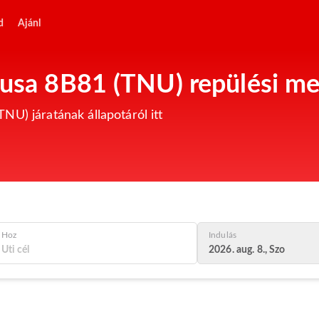
d
Ajánl
Nusa 8B81 (TNU) repülési me
NU) járatának állapotáról itt
Hoz
Indulás
2026. aug. 8., Szo