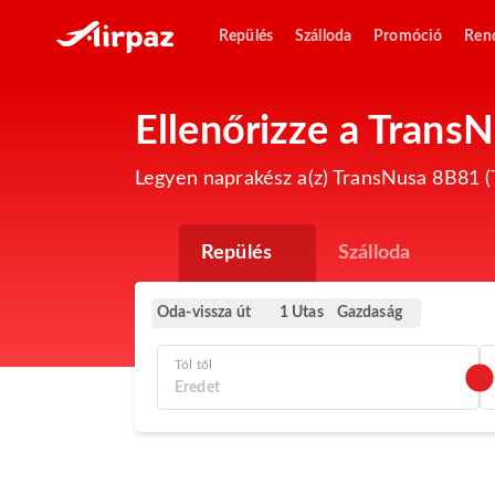
Repülés
Szálloda
Promóció
Ren
Ellenőrizze a Trans
Legyen naprakész a(z) TransNusa 8B81 (T
Repülés
Szálloda
Oda-vissza út
Gazdaság
1 Utas
Tól től