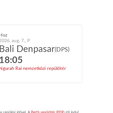
Hoz
2026. aug. 7., P
Bali Denpasar
(DPS)
18:05
Ngurah Rai nemzetközi repülőtér
s repülési idővel. A
Perth repülőtér (PER)
ről indul,