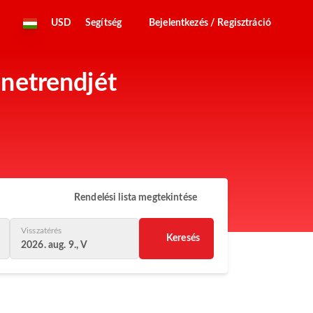
USD
Segítség
Bejelentkezés / Regisztráció
netrendjét
Rendelési lista megtekintése
Visszatérés
Keresés
2026. aug. 9., V