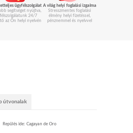
etteljes ügyfélszolgálat
A világ helyi foglalási izgalma
obb segítséget nyújtva,
Stresszmentes foglalási
félszolgálatunk 24/7
élmény helyi fizetéssel,
ető az Ön helyi nyelvén
pénznemmel és nyelvvel
b útvonalak
Repülés ide: Cagayan de Oro