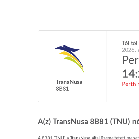
Tól től
2026. a
Per
14
TransNusa
Perth 
8B81
A(z) TransNusa 8B81 (TNU) n
A
8B81
(
TNU
) a
TransNusa
által üzemeltetett menet