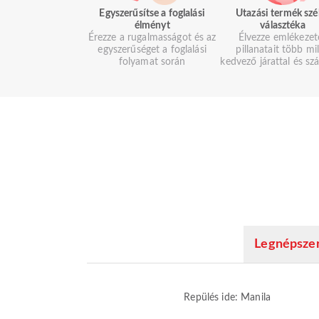
Egyszerűsítse a foglalási
Utazási termék szé
élményt
választéka
Érezze a rugalmasságot és az
Élvezze emlékezet
egyszerűséget a foglalási
pillanatait több mil
folyamat során
kedvező járattal és szá
Legnépszer
Repülés ide: Manila