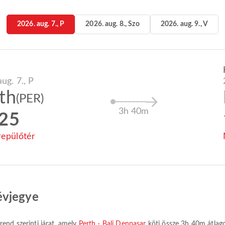
2026. aug. 7., P
2026. aug. 8., Szo
2026. aug. 9., V
ug. 7., P
th
(PER)
3h 40m
:25
repülőtér
évjegye
rend szerinti járat, amely
Perth - Bali Denpasar
köti össze
3h 40m
átlago