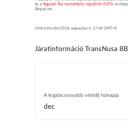
és a
Ngurah Rai nemzetközi repülőtér (DPS)
re érke
Airpaz-on.
Utolsó frissítés
2026. augusztus 6. 17:48 GMT+0
Járatinformáció TransNusa 8
A legalacsonyabb viteldíj hónapja
dec