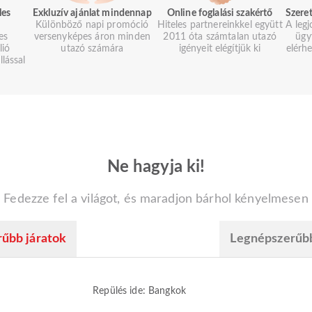
les
Exkluzív ajánlat mindennap
Online foglalási szakértő
Szeret
Különböző napi promóció
Hiteles partnereinkkel együtt
A legj
es
versenyképes áron minden
2011 óta számtalan utazó
ügy
lió
utazó számára
igényeit elégítjük ki
elérh
llással
Ne hagyja ki!
Fedezze fel a világot, és maradjon bárhol kényelmesen
űbb járatok
Legnépszerűb
Repülés ide: Bangkok