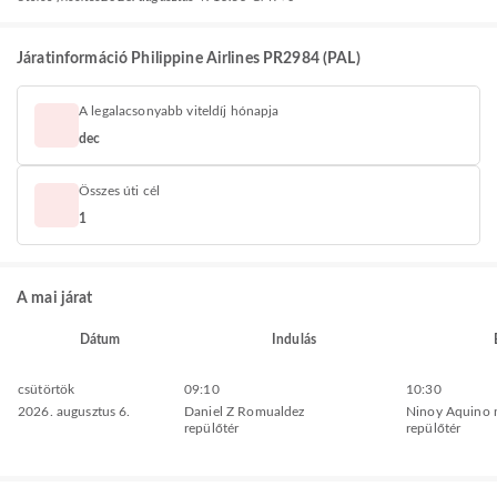
Járatinformáció Philippine Airlines PR2984 (PAL)
A legalacsonyabb viteldíj hónapja
dec
Összes úti cél
1
A mai járat
Dátum
Indulás
csütörtök
09:10
10:30
2026. augusztus 6.
Daniel Z Romualdez
Ninoy Aquino 
repülőtér
repülőtér