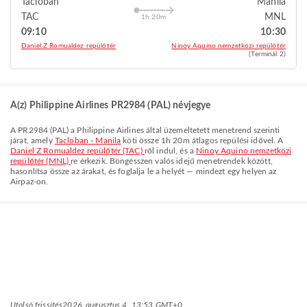
Tacloban
Manila
TAC
MNL
1h 20m
09:10
10:30
Daniel Z Romualdez repülőtér
Ninoy Aquino nemzetközi repülőtér
(Terminál 2)
A(z) Philippine Airlines PR2984 (PAL) névjegye
A
PR2984
(
PAL
) a
Philippine Airlines
által üzemeltetett menetrend szerinti
járat, amely
Tacloban - Manila
köti össze
1h 20m
átlagos repülési idővel. A
Daniel Z Romualdez repülőtér (TAC)
ről indul, és a
Ninoy Aquino nemzetközi
repülőtér (MNL)
re érkezik. Böngésszen valós idejű menetrendek között,
hasonlítsa össze az árakat, és foglalja le a helyét — mindezt egy helyen az
Airpaz-on.
Utolsó frissítés
2026. augusztus 4. 13:53 GMT+0