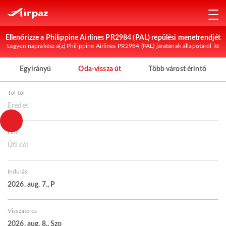
Ellenőrizze a Philippine Airlines PR2984 (PAL) repülési menetrendjét
Legyen naprakész a(z) Philippine Airlines PR2984 (PAL) járatának állapotáról itt
Egyirányú
Oda-vissza út
Több várost érintő
Tól től
Eredet
Hoz
Úti cél
Indulás
2026. aug. 7., P
Visszatérés
2026. aug. 8., Szo